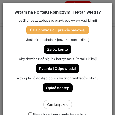
Jesteś
niezalogowany
Menu
W
Witam na Portalu Rolniczym Hektar Wiedzy
Zaloguj się
Jeśli chcesz zobaczyć przykładowy wykład kliknij
Cała prawda o uprawie pasowej
Strona główna
/
FILMY
/
PREMIUM
Jeśli nie posiadasz jeszcze konta kliknij
PREMIUM
Załóż konto
Aby dowiedzieć się jak korzystać z Portalu kliknij
Pytania i Odpowiedzi
Aby opłacić dostęp do wszystkich wykładów kliknij
Opłać dostęp
Zamknij okno
Nie pokazuj ponownie tego okna