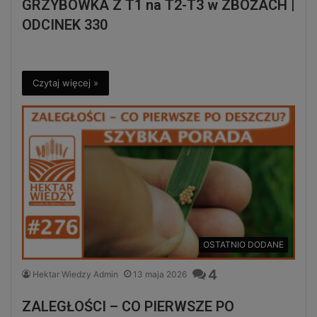
GRZYBÓWKA Z T1 na T2-T3 w ZBOŻACH |
ODCINEK 330
Czytaj więcej »
OSTATNIO DODANE
4
Hektar Wiedzy Admin
13 maja 2026
ZALEGŁOŚCI – CO PIERWSZE PO