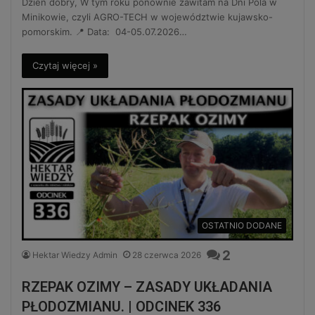
Dzień dobry, W tym roku ponownie zawitam na Dni Pola w
Minikowie, czyli AGRO-TECH w województwie kujawsko-
pomorskim. 📍 Data: 04-05.07.2026…
Czytaj więcej »
OSTATNIO DODANE
2
Hektar Wiedzy Admin
28 czerwca 2026
RZEPAK OZIMY – ZASADY UKŁADANIA
PŁODOZMIANU. | ODCINEK 336