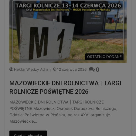
OSTATNIO DODANE
0
Hektar Wiedzy Admin
12 czerwca 2026
MAZOWIECKIE DNI ROLNICTWA | TARGI
ROLNICZE POŚWIĘTNE 2026
MAZOWIECKIE DNI ROLNICTWA | TARGI ROLNICZE
POŚWIĘTNE Mazowiecki Ośrodek Doradztwa Rolniczego,
Oddział Poświętne w Płońsku, po raz XXVI organizuje
Mazowieckie…
Czytaj więcej »