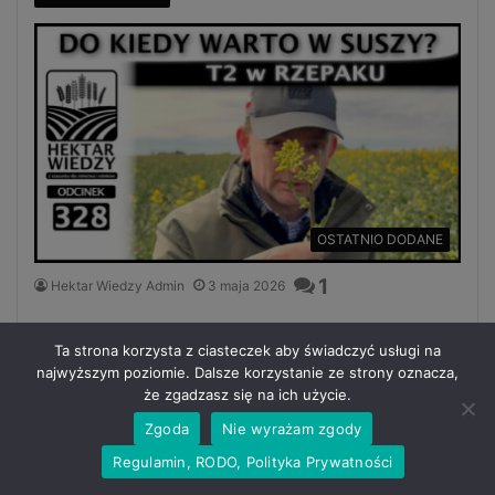
OSTATNIO DODANE
1
Hektar Wiedzy Admin
3 maja 2026
DO KIEDY WARTO W SUSZY? T2 w
Ta strona korzysta z ciasteczek aby świadczyć usługi na
RZEPAKU. | ODCINEK 328
najwyższym poziomie. Dalsze korzystanie ze strony oznacza,
że zgadzasz się na ich użycie.
Zgoda
Nie wyrażam zgody
Czytaj więcej »
Regulamin, RODO, Polityka Prywatności