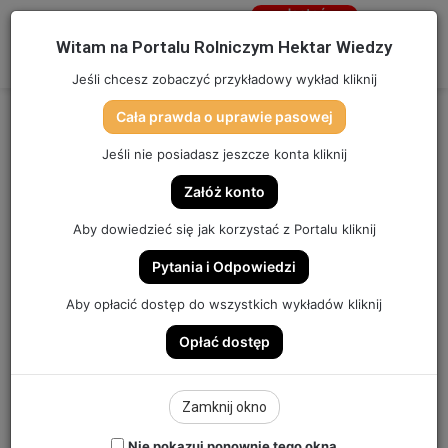
Jesteś
niezalogowany
Menu
W
Witam na Portalu Rolniczym Hektar Wiedzy
Zaloguj się
Jeśli chcesz zobaczyć przykładowy wykład kliknij
Cała prawda o uprawie pasowej
Jeśli nie posiadasz jeszcze konta kliknij
Załóż konto
Aby dowiedzieć się jak korzystać z Portalu kliknij
TU NIE WOLNO ORAĆ | SZYBKA PORADA #288
Pytania i Odpowiedzi
Aby opłacić dostęp do wszystkich wykładów kliknij
Opłać dostęp
OSTATNIO DODANE
Zamknij okno
Nie pokazuj ponownie tego okna