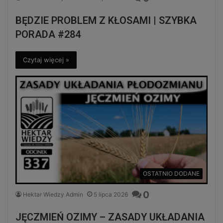
BĘDZIE PROBLEM Z KŁOSAMI | SZYBKA
PORADA #284
Czytaj więcej »
OSTATNIO DODANE
0
Hektar Wiedzy Admin
5 lipca 2026
JĘCZMIEŃ OZIMY – ZASADY UKŁADANIA