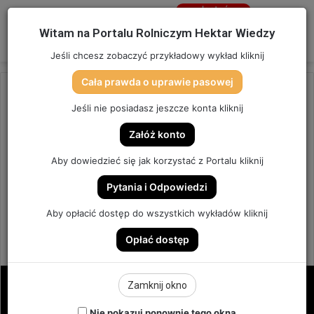
Jesteś
niezalogowany
Menu
W
Witam na Portalu Rolniczym Hektar Wiedzy
Zaloguj się
Jeśli chcesz zobaczyć przykładowy wykład kliknij
Cała prawda o uprawie pasowej
Strona główna
/
OSTATNIO DODANE
Jeśli nie posiadasz jeszcze konta kliknij
OSTATNIO DODANE
Załóż konto
ZAPROSZENIE NA AGRO SHOW
Aby dowiedzieć się jak korzystać z Portalu kliknij
2022
Pytania i Odpowiedzi
BEDNARY 24 i 25 WRZEŚNIA
Aby opłacić dostęp do wszystkich wykładów kliknij
Opłać dostęp
0
Send
Hektar Wiedzy Admin
23 września 2022
an
email
Zamknij okno
Nie pokazuj ponownie tego okna