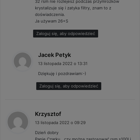
32 rsm nie rozlejesz podczas przymrozków
e
krystalizuje się i zatyka filtry, znam to z
:
doświadczenia.
Ja używam 26+S
Zaloguj się, aby odpowiedzieć
p
Jacek Petyk
i
13 listopada 2022 o 13:31
s
Dziękuję i pozdrawiam:-)
z
e
Zaloguj się, aby odpowiedzieć
:
p
Krzysztof
i
13 listopada 2022 o 09:29
s
Dzień dobry
z
Panie Czarku , czy można zastosować rsm s100l i