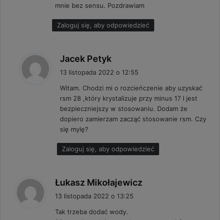
mnie bez sensu. Pozdrawiam
e
:
Zaloguj się, aby odpowiedzieć
p
Jacek Petyk
i
13 listopada 2022 o 12:55
s
Witam. Chodzi mi o rozcieńczenie aby uzyskać
z
rsm 28 ,który krystalizuje przy minus 17 I jest
e
bezpieczniejszy w stosowaniu. Dodam że
:
dopiero zamierzam zacząć stosowanie rsm. Czy
się mylę?
Zaloguj się, aby odpowiedzieć
p
Łukasz Mikołajewicz
i
13 listopada 2022 o 13:25
s
Tak trzeba dodać wody.
z