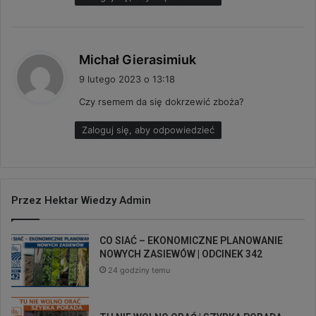
p
Michał Gierasimiuk
i
9 lutego 2023 o 13:18
s
Czy rsemem da się dokrzewić zboża?
z
e
Zaloguj się, aby odpowiedzieć
:
Przez Hektar Wiedzy Admin
CO SIAĆ – EKONOMICZNE PLANOWANIE
NOWYCH ZASIEWÓW | ODCINEK 342
24 godziny temu