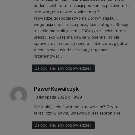
e
dodać inchibitor nitrifikacji pod koniec października
:
jako wstępną dawkę N wiosenną ?
Prowadzę gospodarstwo na Dolnym śląsku ,
wegetacja u nas rusza początkiem lutego . Stosuje
u siebie mocznik jesienią 100kg /h z inchibitorem
ureazy jako wstępną dawkę wiosenną i to się
sprawdza, nie stosuję rsmu u siebie ze względów
technicznych wiedz nie mogę tego sam
przetestować .
Zaloguj się, aby odpowiedzieć
p
Paweł Kowalczyk
i
13 listopada 2022 o 19:29
s
Nie lepiej jechać w lutym z nawozem? Czy to
z
teraz, czy w lutym, ustawowo jest zabronione.
e
:
Zaloguj się, aby odpowiedzieć