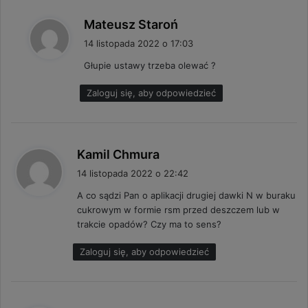
p
Mateusz Staroń
i
14 listopada 2022 o 17:03
s
Głupie ustawy trzeba olewać ?
z
e
Zaloguj się, aby odpowiedzieć
:
p
Kamil Chmura
i
14 listopada 2022 o 22:42
s
A co sądzi Pan o aplikacji drugiej dawki N w buraku
z
cukrowym w formie rsm przed deszczem lub w
e
trakcie opadów? Czy ma to sens?
:
Zaloguj się, aby odpowiedzieć