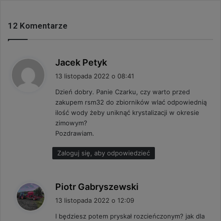
12 Komentarze
p
Jacek Petyk
i
13 listopada 2022 o 08:41
s
Dzień dobry. Panie Czarku, czy warto przed
z
zakupem rsm32 do zbiorników wlać odpowiednią
e
ilość wody żeby uniknąć krystalizacji w okresie
:
zimowym?
Pozdrawiam.
Zaloguj się, aby odpowiedzieć
p
Piotr Gabryszewski
i
13 listopada 2022 o 12:09
s
I będziesz potem pryskał rozcieńczonym? jak dla
z