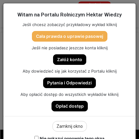
Jesteś
niezalogowany
Menu
W
Witam na Portalu Rolniczym Hektar Wiedzy
Zaloguj się
Jeśli chcesz zobaczyć przykładowy wykład kliknij
Cała prawda o uprawie pasowej
Strona główna
/
OSTATNIO DODANE
Jeśli nie posiadasz jeszcze konta kliknij
OSTATNIO DODANE
Załóż konto
RSM JAKO JEDYNY AZOT W
Aby dowiedzieć się jak korzystać z Portalu kliknij
GOSPODARSTWIE? | ODCINEK
Pytania i Odpowiedzi
149
Aby opłacić dostęp do wszystkich wykładów kliknij
Opłać dostęp
ODCINEK #149
12
Send
Hektar Wiedzy Admin
13 listopada 2022
Zamknij okno
an
email
Nie pokazuj ponownie tego okna