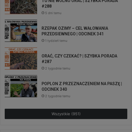
TU NIE WOLNO ORAĆ | SZYBKA PORADA
#288
5 dni temu
RZEPAK OZIMY – CEL WAŁOWANIA
PRZEDSIEWNEGO | ODCINEK 341
1 tydzień temu
ORAĆ, CZY CZEKAĆ? | SZYBKA PORADA
#287
2 tygodnie temu
POPLON Z PRZEZNACZENIEM NA PASZĘ |
ODCINEK 340
2 tygodnie temu
Wszystkie (951)