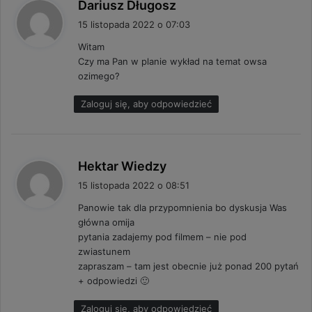
p
Dariusz Długosz
i
15 listopada 2022 o 07:03
s
Witam
z
Czy ma Pan w planie wykład na temat owsa
e
ozimego?
:
Zaloguj się, aby odpowiedzieć
p
Hektar Wiedzy
i
15 listopada 2022 o 08:51
s
Panowie tak dla przypomnienia bo dyskusja Was
z
główna omija
e
pytania zadajemy pod filmem – nie pod
:
zwiastunem
zapraszam – tam jest obecnie już ponad 200 pytań
+ odpowiedzi 🙂
Zaloguj się, aby odpowiedzieć