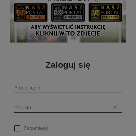
Zaloguj się
* Twój login
* Hasło
Zapamiętaj