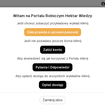
Witam na Portalu Rolniczym Hektar Wiedzy
MIĆ PORTAL
FILMY
FORUM
DLA SZKÓŁ
PARTN
Jeśli chcesz zobaczyć przykładowy wykład kliknij
Cała prawda o uprawie pasowej
TO
SKLEP (DOSTĘP, GADŻETY, SZKOLENIA)
HEKTAR SYSTEM
Jeśli nie posiadasz jeszcze konta kliknij
Załóż konto
Aby dowiedzieć się jak korzystać z Portalu kliknij
Pytania i Odpowiedzi
SZONKĘ – CZEMU TO W POLSCE NIE DZIAŁA (część. 1). |
Aby opłacić dostęp do wszystkich wykładów kliknij
Opłać dostęp
NKĘ – CZEMU TO W
Zamknij okno