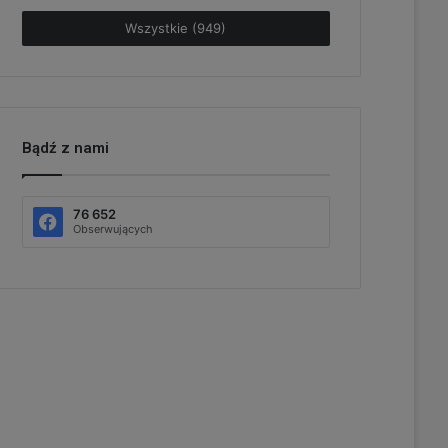
Wszystkie (949)
Bądź z nami
76 652
Obserwujących