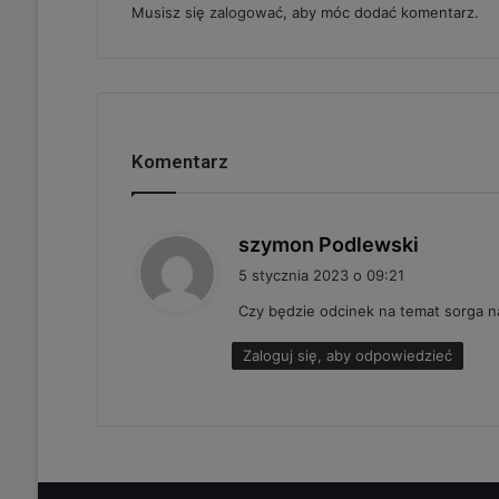
Musisz się
zalogować
, aby móc dodać komentarz.
Komentarz
p
szymon Podlewski
i
5 stycznia 2023 o 09:21
s
Czy będzie odcinek na temat sorga na
z
e
Zaloguj się, aby odpowiedzieć
: