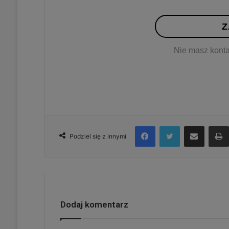
Z
Nie masz konta
Facebook
Twitter
Udostępnij via e-mail
Podziel się z innymi
Dodaj komentarz