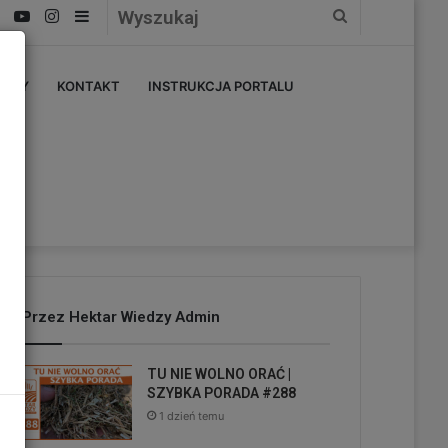
Facebook
YouTube
Instagram
Sidebar
Wyszukaj
ERZY
KONTAKT
INSTRUKCJA PORTALU
Przez Hektar Wiedzy Admin
TU NIE WOLNO ORAĆ |
SZYBKA PORADA #288
1 dzień temu