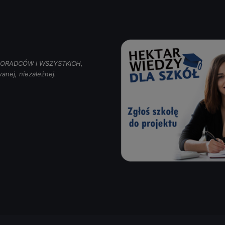
, DORADCÓW i WSZYSTKICH,
anej, niezależnej.