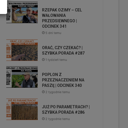
RZEPAK OZIMY – CEL
WAŁOWANIA
PRZEDSIEWNEGO |
ODCINEK 341
5 dni temu
ORAĆ, CZY CZEKAĆ? |
SZYBKA PORADA #287
1 tydzień temu
POPLON Z
PRZEZNACZENIEM NA
PASZĘ | ODCINEK 340
2 tygodnie temu
JUŻ PO PARAMETRACH? |
SZYBKA PORADA #286
2 tygodnie temu