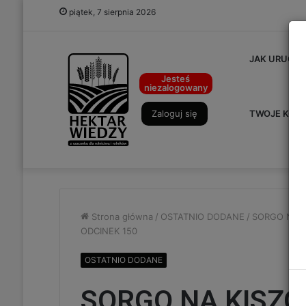
piątek, 7 sierpnia 2026
JAK URUCHO
Jesteś
niezalogowany
Zaloguj się
TWOJE KON
Strona główna
/
OSTATNIO DODANE
/
SORGO NA KI
ODCINEK 150
OSTATNIO DODANE
SORGO NA KISZO