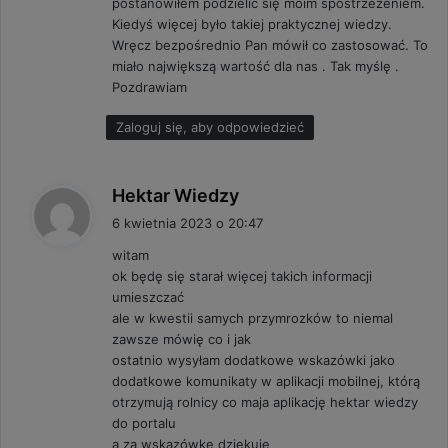
postanowiłem podzielić się moim spostrzeżeniem.
Kiedyś więcej było takiej praktycznej wiedzy.
Wręcz bezpośrednio Pan mówił co zastosować. To
miało największą wartość dla nas . Tak myślę .
Pozdrawiam
Zaloguj się, aby odpowiedzieć
p
Hektar Wiedzy
i
6 kwietnia 2023 o 20:47
s
witam
z
ok będę się starał więcej takich informacji
e
umieszczać
:
ale w kwestii samych przymrozków to niemal
zawsze mówię co i jak
ostatnio wysyłam dodatkowe wskazówki jako
dodatkowe komunikaty w aplikacji mobilnej, którą
otrzymują rolnicy co maja aplikację hektar wiedzy
do portalu
a za wskazówkę dziękuję