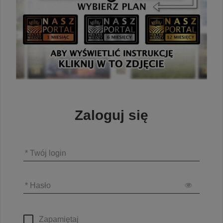
Zaloguj się
* Twój login
* Hasło
Zapamiętaj