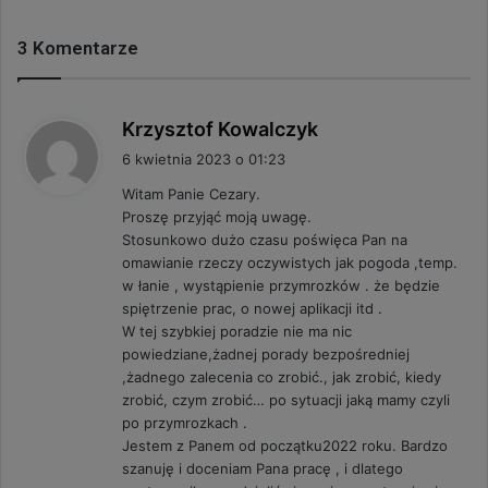
3 Komentarze
p
Krzysztof Kowalczyk
i
6 kwietnia 2023 o 01:23
s
Witam Panie Cezary.
z
Proszę przyjąć moją uwagę.
e
Stosunkowo dużo czasu poświęca Pan na
:
omawianie rzeczy oczywistych jak pogoda ,temp.
w łanie , wystąpienie przymrozków . że będzie
spiętrzenie prac, o nowej aplikacji itd .
W tej szybkiej poradzie nie ma nic
powiedziane,żadnej porady bezpośredniej
,żadnego zalecenia co zrobić., jak zrobić, kiedy
zrobić, czym zrobić… po sytuacji jaką mamy czyli
po przymrozkach .
Jestem z Panem od początku2022 roku. Bardzo
szanuję i doceniam Pana pracę , i dlatego