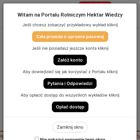
Jesteś
niezalogowany
Menu
W
Witam na Portalu Rolniczym Hektar Wiedzy
Zaloguj się
Jeśli chcesz zobaczyć przykładowy wykład kliknij
Cała prawda o uprawie pasowej
Strona główna
/
OSTATNIO DODANE
Jeśli nie posiadasz jeszcze konta kliknij
OSTATNIO DODANE
Załóż konto
PĘKNIĘCIA RZEPAKU, BRAK
Aby dowiedzieć się jak korzystać z Portalu kliknij
WSCHODÓW, UCIEKAJĄCE
Pytania i Odpowiedzi
FAZY. | SZYBKA PORADA #116
Aby opłacić dostęp do wszystkich wykładów kliknij
Opłać dostęp
SZYBKA PORADA #116
3
Send
Hektar Wiedzy Admin
5 kwietnia 2023
Zamknij okno
an
email
Nie pokazuj ponownie tego okna