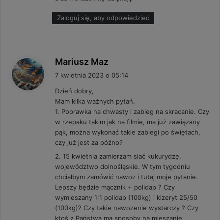
Zaloguj się, aby odpowiedzieć
p
Mariusz Maz
i
7 kwietnia 2023 o 05:14
s
Dzień dobry,
z
Mam kilka ważnych pytań.
e
1. Poprawka na chwasty i zabieg na skracanie. Czy
:
w rzepaku takim jak na filmie, ma już zawiązany
pąk, można wykonać takie zabiegi po świętach,
czy już jest za późno?
2. 15 kwietnia zamierzam siać kukurydzę,
województwo dolnośląskie. W tym tygodniu
chciałbym zamówić nawoz i tutaj moje pytanie.
Lepszy będzie mącznik + polidap ? Czy
wymieszany 1:1 polidap (100kg) i kizeryt 25/50
(100kg)? Czy takie nawozenie wystarczy ? Czy
ktoś z Państwa ma sposoby na mieszanie