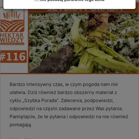
Bardzo intensywny czas, w czym pogoda nam nie
ułatwia. Dziś również bardzo obszerny materiał z
cyklu „Szybka Porada”. Zalecenia, podpowiedzi,
odpowiedzi na często zadawane przez Was pytania.
Pamiętajcie, że te pytania i odpowiedzi na nie również
pomagają.