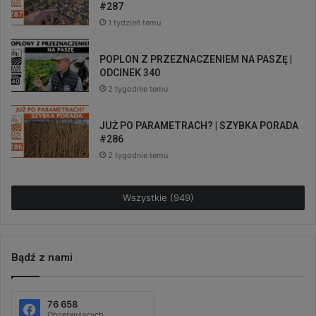
#287
1 tydzień temu
POPLON Z PRZEZNACZENIEM NA PASZĘ |
ODCINEK 340
2 tygodnie temu
JUŻ PO PARAMETRACH? | SZYBKA PORADA
#286
2 tygodnie temu
Wszystkie (949)
Bądź z nami
76 658
Obserwujących