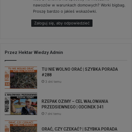
nawozów w warunkach domowych? Worki bigbag.
Proszę bardzo o jakieś wskazówki.
Zaloguj się, aby odpowiedzieć
Przez Hektar Wiedzy Admin
TU NIE WOLNO ORAĆ | SZYBKA PORADA
#288
3 dni temu
RZEPAK OZIMY – CEL WAŁOWANIA
PRZEDSIEWNEGO | ODCINEK 341
7 dni temu
ORAĆ, CZY CZEKAĆ? | SZYBKA PORADA