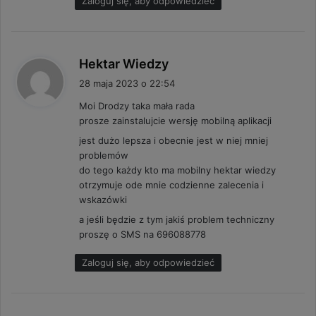
Zaloguj się, aby odpowiedzieć
:
p
Hektar Wiedzy
i
28 maja 2023 o 22:54
s
Moi Drodzy taka mała rada
z
prosze zainstalujcie wersję mobilną aplikacji
e
jest dużo lepsza i obecnie jest w niej mniej
:
problemów
do tego każdy kto ma mobilny hektar wiedzy
otrzymuje ode mnie codzienne zalecenia i
wskazówki
a jeśli będzie z tym jakiś problem techniczny
proszę o SMS na 696088778
Zaloguj się, aby odpowiedzieć