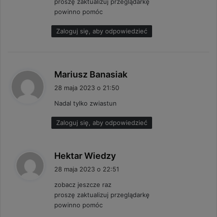
proszę zaktualizuj przeglądarkę
e
powinno pomóc
:
Zaloguj się, aby odpowiedzieć
p
Mariusz Banasiak
i
28 maja 2023 o 21:50
s
Nadal tylko zwiastun
z
e
Zaloguj się, aby odpowiedzieć
:
p
Hektar Wiedzy
i
28 maja 2023 o 22:51
s
zobacz jeszcze raz
z
proszę zaktualizuj przeglądarkę
e
powinno pomóc
: