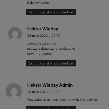
Dalej zwiastun
z
e
Zaloguj się, aby odpowiedzieć
:
p
Hektar Wiedzy
i
28 maja 2023 o 22:50
s
zobacz jeszcze raz
z
proszę zaktualizuj przeglądarkę
e
powinno pomóc
:
Zaloguj się, aby odpowiedzieć
p
Hektar Wiedzy Admin
i
28 maja 2023 o 22:39
s
Wszystko działa, najlepiej sprawdzić w aplikacji
z
e