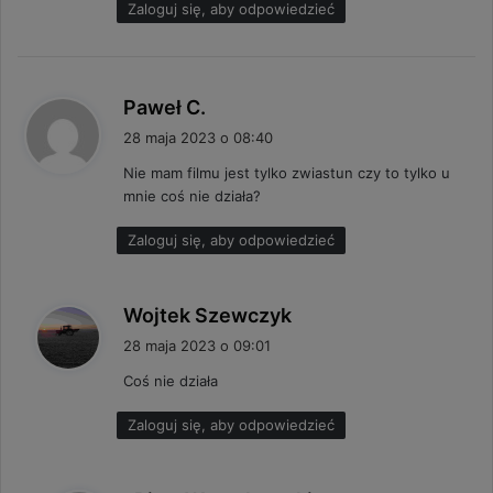
Zaloguj się, aby odpowiedzieć
p
Paweł C.
i
28 maja 2023 o 08:40
s
Nie mam filmu jest tylko zwiastun czy to tylko u
z
mnie coś nie działa?
e
:
Zaloguj się, aby odpowiedzieć
p
Wojtek Szewczyk
i
28 maja 2023 o 09:01
s
Coś nie działa
z
e
Zaloguj się, aby odpowiedzieć
: