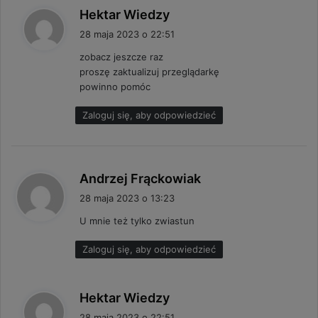
p
Hektar Wiedzy
i
28 maja 2023 o 22:51
s
zobacz jeszcze raz
z
proszę zaktualizuj przeglądarkę
e
powinno pomóc
:
Zaloguj się, aby odpowiedzieć
p
Andrzej Frąckowiak
i
28 maja 2023 o 13:23
s
U mnie też tylko zwiastun
z
e
Zaloguj się, aby odpowiedzieć
:
p
Hektar Wiedzy
i
28 maja 2023 o 22:51