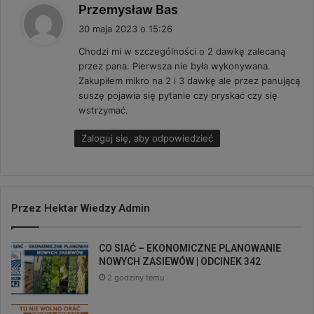
p
Przemysław Bas
i
30 maja 2023 o 15:26
s
Chodzi mi w szczególności o 2 dawkę zalecaną
z
przez pana. Pierwsza nie była wykonywana.
e
Zakupiłem mikro na 2 i 3 dawkę ale przez panującą
:
suszę pojawia się pytanie czy pryskać czy się
wstrzymać.
Zaloguj się, aby odpowiedzieć
Przez Hektar Wiedzy Admin
CO SIAĆ – EKONOMICZNE PLANOWANIE
NOWYCH ZASIEWÓW | ODCINEK 342
2 godziny temu