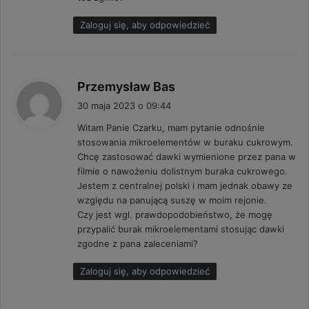
Zaloguj się, aby odpowiedzieć
p
Przemysław Bas
i
30 maja 2023 o 09:44
s
Witam Panie Czarku, mam pytanie odnośnie
z
stosowania mikroelementów w buraku cukrowym.
e
Chcę zastosować dawki wymienione przez pana w
:
filmie o nawożeniu dolistnym buraka cukrowego.
Jestem z centralnej polski i mam jednak obawy ze
względu na panującą suszę w moim rejonie.
Czy jest wgl. prawdopodobieństwo, że mogę
przypalić burak mikroelementami stosując dawki
zgodne z pana zaleceniami?
Zaloguj się, aby odpowiedzieć