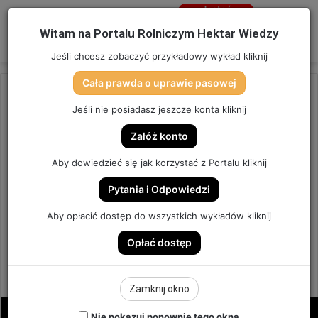
Jesteś
niezalogowany
Menu
W
Witam na Portalu Rolniczym Hektar Wiedzy
Zaloguj się
Jeśli chcesz zobaczyć przykładowy wykład kliknij
Cała prawda o uprawie pasowej
Strona główna
/
OSTATNIO DODANE
Jeśli nie posiadasz jeszcze konta kliknij
OSTATNIO DODANE
Załóż konto
SPECUSTAWA W ROLNICTWIE,
Aby dowiedzieć się jak korzystać z Portalu kliknij
CZYLI WYWŁASZCZENIA. |
Pytania i Odpowiedzi
HEKTAR PRAWA #1
Aby opłacić dostęp do wszystkich wykładów kliknij
Opłać dostęp
HEKTAR PRAWA #1
36
Send
Hektar Wiedzy Admin
28 maja 2023
Zamknij okno
an
email
Nie pokazuj ponownie tego okna