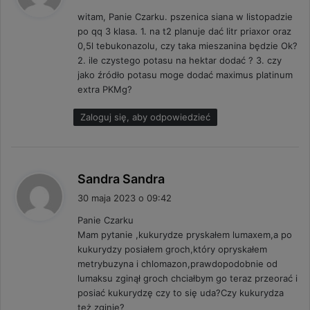
s
witam, Panie Czarku. pszenica siana w listopadzie
z
po qq 3 klasa. 1. na t2 planuje dać litr priaxor oraz
e
0,5l tebukonazolu, czy taka mieszanina będzie Ok?
:
2. ile czystego potasu na hektar dodać ? 3. czy
jako źródło potasu moge dodać maximus platinum
extra PKMg?
Zaloguj się, aby odpowiedzieć
p
Sandra Sandra
i
30 maja 2023 o 09:42
s
Panie Czarku
z
Mam pytanie ,kukurydze pryskałem lumaxem,a po
e
kukurydzy posiałem groch,który opryskałem
:
metrybuzyna i chlomazon,prawdopodobnie od
lumaksu zginął groch chciałbym go teraz przeorać i
posiać kukurydzę czy to się uda?Czy kukurydza
też zginie?