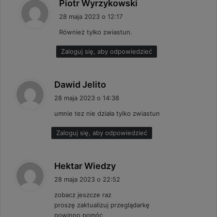
p
Piotr Wyrzykowski
i
28 maja 2023 o 12:17
s
Również tylko zwiastun.
z
e
Zaloguj się, aby odpowiedzieć
:
p
Dawid Jelito
i
28 maja 2023 o 14:38
s
umnie tez nie działa tylko zwiastun
z
e
Zaloguj się, aby odpowiedzieć
:
p
Hektar Wiedzy
i
28 maja 2023 o 22:52
s
zobacz jeszcze raz
z
proszę zaktualizuj przeglądarkę
e
powinno pomóc