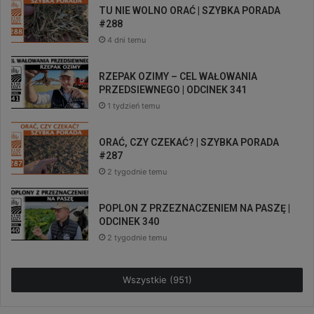
TU NIE WOLNO ORAĆ | SZYBKA PORADA
#288
4 dni temu
RZEPAK OZIMY – CEL WAŁOWANIA
PRZEDSIEWNEGO | ODCINEK 341
1 tydzień temu
ORAĆ, CZY CZEKAĆ? | SZYBKA PORADA
#287
2 tygodnie temu
POPLON Z PRZEZNACZENIEM NA PASZĘ |
ODCINEK 340
2 tygodnie temu
Wszystkie (951)