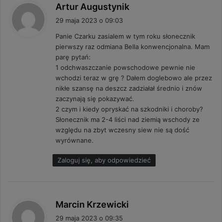
p
Artur Augustynik
i
29 maja 2023 o 09:03
s
Panie Czarku zasialem w tym roku słonecznik
z
pierwszy raz odmiana Bella konwencjonalna. Mam
e
parę pytań:
:
1 odchwaszczanie powschodowe pewnie nie
wchodzi teraz w grę ? Dałem doglebowo ale przez
nikłe szansę na deszcz zadziałał średnio i znów
zaczynają się pokazywać.
2 czym i kiedy opryskać na szkodniki i choroby?
Słonecznik ma 2-4 liści nad ziemią wschody ze
względu na zbyt wczesny siew nie są dość
wyrównane.
Zaloguj się, aby odpowiedzieć
p
Marcin Krzewicki
i
29 maja 2023 o 09:35