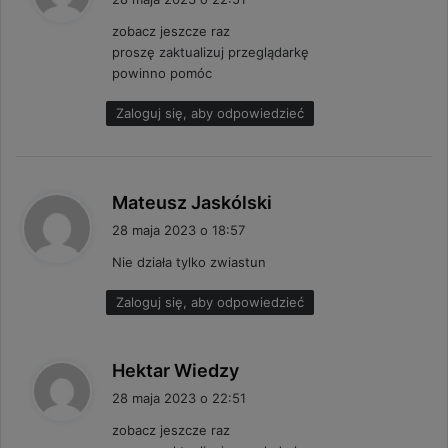
s
zobacz jeszcze raz
z
proszę zaktualizuj przeglądarkę
e
powinno pomóc
:
Zaloguj się, aby odpowiedzieć
p
Mateusz Jaskólski
i
28 maja 2023 o 18:57
s
Nie działa tylko zwiastun
z
e
Zaloguj się, aby odpowiedzieć
:
p
Hektar Wiedzy
i
28 maja 2023 o 22:51
s
zobacz jeszcze raz
z