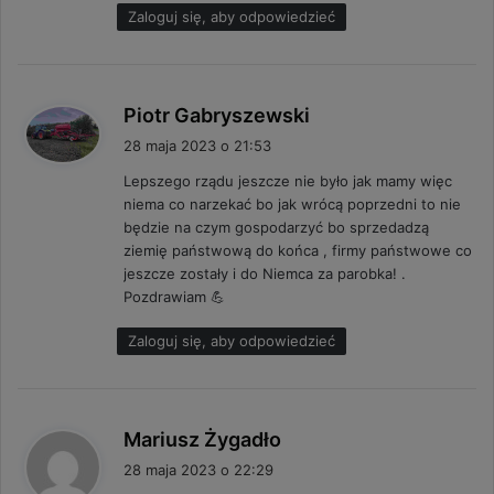
Zaloguj się, aby odpowiedzieć
p
Piotr Gabryszewski
i
28 maja 2023 o 21:53
s
Lepszego rządu jeszcze nie było jak mamy więc
z
niema co narzekać bo jak wrócą poprzedni to nie
e
będzie na czym gospodarzyć bo sprzedadzą
:
ziemię państwową do końca , firmy państwowe co
jeszcze zostały i do Niemca za parobka! .
Pozdrawiam 💪
Zaloguj się, aby odpowiedzieć
p
Mariusz Żygadło
i
28 maja 2023 o 22:29
s