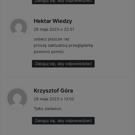
Zaloguj się, aby odpowiedzieć
:
p
Hektar Wiedzy
i
28 maja 2023 o 22:51
s
zobacz jeszcze raz
z
proszę zaktualizuj przeglądarkę
e
powinno pomóc
:
Zaloguj się, aby odpowiedzieć
p
Krzysztof Góra
i
28 maja 2023 o 13:02
s
Tylko zwiastun
z
e
Zaloguj się, aby odpowiedzieć
: