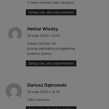
U mnie również tylko zwiastun
z
e
Zaloguj się, aby odpowiedzieć
:
p
Hektar Wiedzy
i
28 maja 2023 o 22:51
s
zobacz jeszcze raz
z
proszę zaktualizuj przeglądarkę
e
powinno pomóc
:
Zaloguj się, aby odpowiedzieć
p
Dariusz Dąbrowski
i
28 maja 2023 o 12:10
s
Tylko zwiastun
z
e