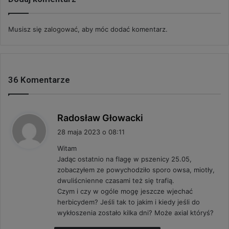
Musisz się
zalogować
, aby móc dodać komentarz.
36 Komentarze
p
Radosław Głowacki
i
28 maja 2023 o 08:11
s
Witam
z
Jadąc ostatnio na flagę w pszenicy 25.05,
e
zobaczyłem ze powychodziło sporo owsa, miotły,
:
dwuliścnienne czasami też się trafią.
Czym i czy w ogóle mogę jeszcze wjechać
herbicydem? Jeśli tak to jakim i kiedy jeśli do
wykłoszenia zostało kilka dni? Może axial któryś?