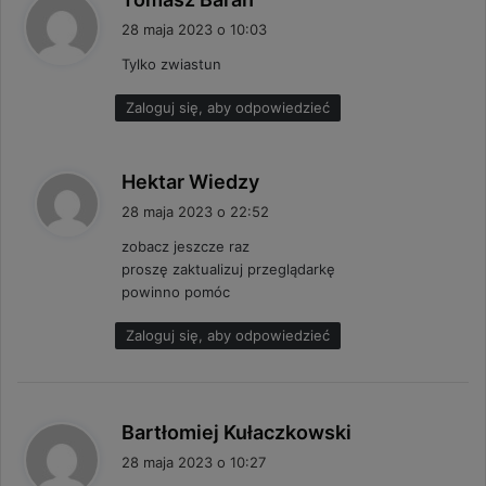
i
28 maja 2023 o 10:03
s
Tylko zwiastun
z
e
Zaloguj się, aby odpowiedzieć
:
p
Hektar Wiedzy
i
28 maja 2023 o 22:52
s
zobacz jeszcze raz
z
proszę zaktualizuj przeglądarkę
e
powinno pomóc
:
Zaloguj się, aby odpowiedzieć
p
Bartłomiej Kułaczkowski
i
28 maja 2023 o 10:27
s