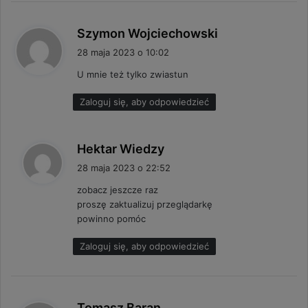
p
Szymon Wojciechowski
i
28 maja 2023 o 10:02
s
U mnie też tylko zwiastun
z
e
Zaloguj się, aby odpowiedzieć
:
p
Hektar Wiedzy
i
28 maja 2023 o 22:52
s
zobacz jeszcze raz
z
proszę zaktualizuj przeglądarkę
e
powinno pomóc
:
Zaloguj się, aby odpowiedzieć
p
Tomasz Baran