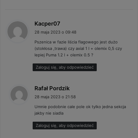
p
Kacper07
i
28 maja 2023 o 09:48
s
Pszenica w fazie liścia flagowego jest dużo
z
(stokłosa ,trawa) czy axial 1 l + olemix 0,5 czy
e
lepiej Puma 1.2 l + olemix 0.5 ?
:
Zaloguj się, aby odpowiedzieć
p
Rafał Pordzik
i
28 maja 2023 o 21:58
s
Umnie podobnie cale pole ok tylko jedna sekcja
z
jakby nie siadla
e
:
Zaloguj się, aby odpowiedzieć