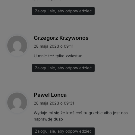
:
Zaloguj się, aby odpowiedzieć
p
Grzegorz Krzywonos
i
28 maja 2023 o 09:11
s
U mnie też tylko zwiastun
z
e
Zaloguj się, aby odpowiedzieć
:
p
Pawel Lonca
i
28 maja 2023 o 09:31
s
Wydaje mi się że ktoś coś tu grzebie albo jest nas
z
naprawdę duzo
e
:
Zaloguj się, aby odpowiedzieć