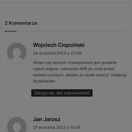
2 Komentarze
p
Wojciech Ciopciński
i
24 września 2023 o 23:08
s
Witam czy dobrym rozwiązaniem jest podanie
z
razem wapna i nawozów NPK po orce przed
e
siewem ozimych, dodam że spadł deszcz. Dziękuję
:
Pozdrawiam
Zaloguj się, aby odpowiedzieć
p
Jan Jarosz
i
27 września 2023 o 14:06
s