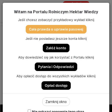
Jesteś
niezalogowany
Menu
W
Witam na Portalu Rolniczym Hektar Wiedzy
Zaloguj się
Jeśli chcesz zobaczyć przykładowy wykład kliknij
Cała prawda o uprawie pasowej
Strona główna
/
OSTATNIO DODANE
Jeśli nie posiadasz jeszcze konta kliknij
OSTATNIO DODANE
Załóż konto
CO ODCZYTASZ Z BURAKA?
Aby dowiedzieć się jak korzystać z Portalu kliknij
RAPORT Z PLANTACJI. |
Pytania i Odpowiedzi
ODCINEK 192
Aby opłacić dostęp do wszystkich wykładów kliknij
Opłać dostęp
ODCINEK #192
2
Send
Hektar Wiedzy Admin
24 września 2023
Zamknij okno
an
email
Nie pokazuj ponownie tego okna