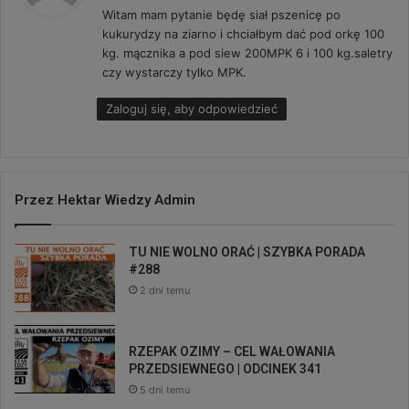
Witam mam pytanie będę siał pszenicę po
z
kukurydzy na ziarno i chciałbym dać pod orkę 100
e
kg. mącznika a pod siew 200MPK 6 i 100 kg.saletry
:
czy wystarczy tylko MPK.
Zaloguj się, aby odpowiedzieć
Przez Hektar Wiedzy Admin
TU NIE WOLNO ORAĆ | SZYBKA PORADA
#288
2 dni temu
RZEPAK OZIMY – CEL WAŁOWANIA
PRZEDSIEWNEGO | ODCINEK 341
5 dni temu