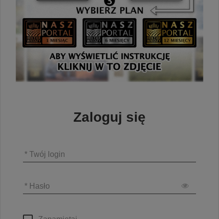
Zaloguj się
* Twój login
* Hasło