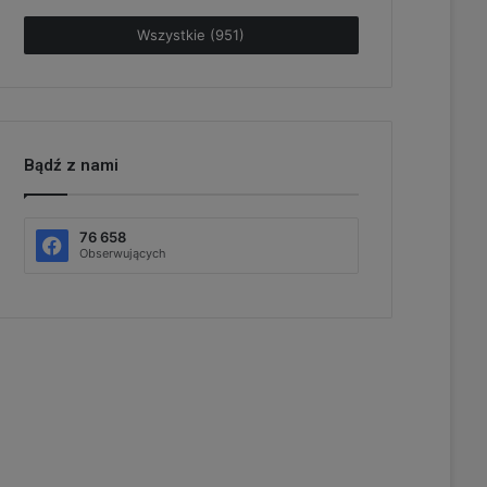
Wszystkie (951)
Bądź z nami
76 658
Obserwujących