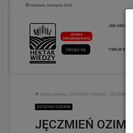
niedziela, 9 sierpnia 2026
JAK URUCHO
Jesteś
niezalogowany
Zaloguj się
TWOJE KON
Strona główna
/
OSTATNIO DODANE
/
JĘCZMIEŃ O
OSTATNIO DODANE
JĘCZMIEŃ OZIMY