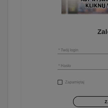
Zal
* Twój login
* Hasło
Zapamiętaj
Z