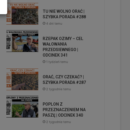
TU NIE WOLNO ORAĆ |
SZYBKA PORADA #288
4 dni temu
RZEPAK OZIMY – CEL
WAŁOWANIA
PRZEDSIEWNEGO |
ODCINEK 341
1 tydzień temu
ORAĆ, CZY CZEKAĆ? |
SZYBKA PORADA #287
2 tygodnie temu
POPLON Z
PRZEZNACZENIEM NA
PASZĘ | ODCINEK 340
2 tygodnie temu