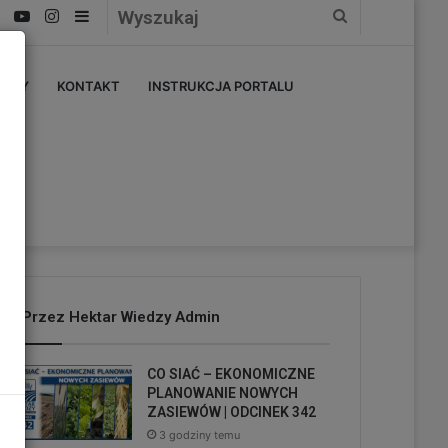
Facebook
YouTube
Instagram
Sidebar
Wyszukaj
ERZY
KONTAKT
INSTRUKCJA PORTALU
Przez Hektar Wiedzy Admin
CO SIAĆ – EKONOMICZNE
PLANOWANIE NOWYCH
ZASIEWÓW | ODCINEK 342
3 godziny temu