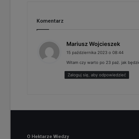
Komentarz
p
Mariusz Wojcieszek
i
15 października 2023 o 08:44
s
Witam czy warto po 23 paż. jak będzie
z
e
Zaloguj się, aby odpowiedzieć
:
O Hektarze Wiedzy