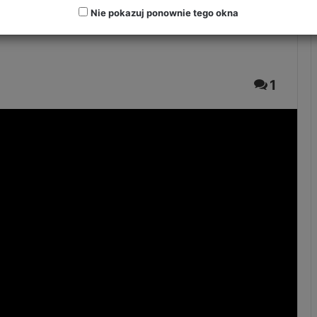
. | ODCINEK 195
Nie pokazuj ponownie tego okna
1