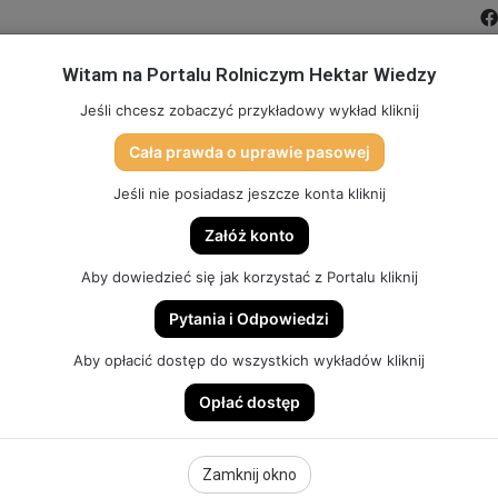
Witam na Portalu Rolniczym Hektar Wiedzy
MIĆ PORTAL
FILMY
FORUM
DLA SZKÓŁ
PARTN
Jeśli chcesz zobaczyć przykładowy wykład kliknij
Cała prawda o uprawie pasowej
TO
SKLEP (DOSTĘP, GADŻETY, SZKOLENIA)
HEKTAR SYSTEM
Jeśli nie posiadasz jeszcze konta kliknij
Załóż konto
Aby dowiedzieć się jak korzystać z Portalu kliknij
Pytania i Odpowiedzi
ZIMY – ZADBANA JESIEŃ – WYSOKIE PLONY. | ODCINEK 195
Aby opłacić dostęp do wszystkich wykładów kliknij
Opłać dostęp
 – ZADBANA JESIEŃ
Zamknij okno