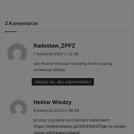
2 Komentarze
p
Radosław_ZPPZ
i
7 kwietnia 2024 o 22:36
s
czy można mieszać mustang forte z pumą
z
uniwersal 069ew
e
:
Zaloguj się, aby odpowiedzieć
p
Hektar Wiedzy
i
8 kwietnia 2024 o 08:53
s
proszę o pytanie pod pełnym materiałem
z
https://hektarwiedzy.pl/2024/04/07/jak-to-zrobic-
e
ciecie-odchwaszczajace/