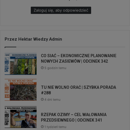
:
Zaloguj się, aby odpowiedzieć
Przez Hektar Wiedzy Admin
CO SIAĆ – EKONOMICZNE PLANOWANIE
NOWYCH ZASIEWÓW | ODCINEK 342
5 godzin temu
TU NIE WOLNO ORAĆ | SZYBKA PORADA
#288
4 dni temu
RZEPAK OZIMY – CEL WAŁOWANIA
PRZEDSIEWNEGO | ODCINEK 341
1 tydzień temu