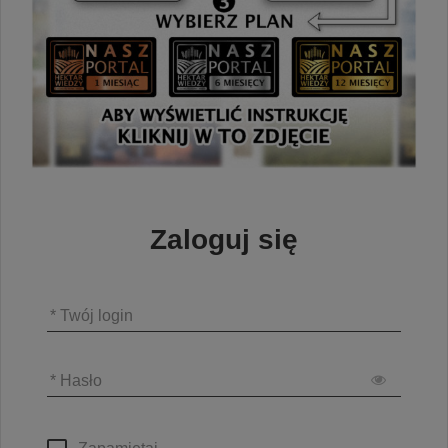
Zaloguj się
* Twój login
* Hasło