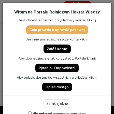
Jesteś
niezalogowany
Menu
W
Witam na Portalu Rolniczym Hektar Wiedzy
Zaloguj się
Jeśli chcesz zobaczyć przykładowy wykład kliknij
Cała prawda o uprawie pasowej
Strona główna
/
OSTATNIO DODANE
Jeśli nie posiadasz jeszcze konta kliknij
OSTATNIO DODANE
Załóż konto
JAK TO ZROBIĆ? CIĘCIE
Aby dowiedzieć się jak korzystać z Portalu kliknij
ODCHWASZCZAJĄCE. |
Pytania i Odpowiedzi
ODCINEK 220
Aby opłacić dostęp do wszystkich wykładów kliknij
Opłać dostęp
ODCINEK #220
2
Send
Hektar Wiedzy Admin
7 kwietnia 2024
Zamknij okno
an
email
Nie pokazuj ponownie tego okna