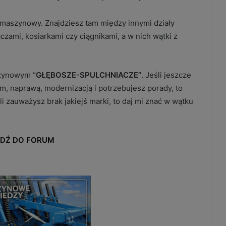
aszynowy. Znajdziesz tam między innymi działy
ami, kosiarkami czy ciągnikami, a w nich wątki z
zynowym “
GŁĘBOSZE-SPULCHNIACZE”
.
Jeśli jeszcze
em, naprawą, modernizacją i potrzebujesz porady, to
 zauważysz brak jakiejś marki, to daj mi znać w wątku
JDŹ DO FORUM