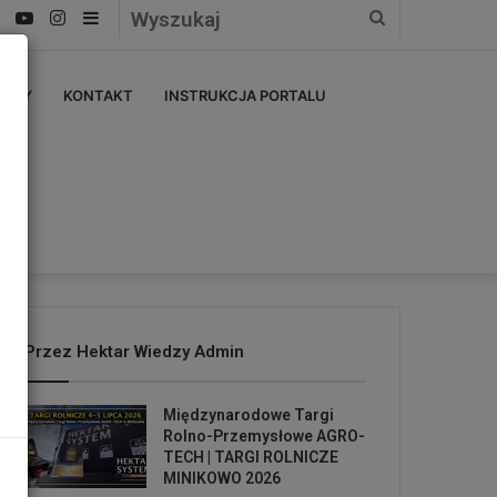
Facebook
YouTube
Instagram
Sidebar
Wyszukaj
ERZY
KONTAKT
INSTRUKCJA PORTALU
Przez Hektar Wiedzy Admin
Międzynarodowe Targi
Rolno-Przemysłowe AGRO-
TECH | TARGI ROLNICZE
MINIKOWO 2026