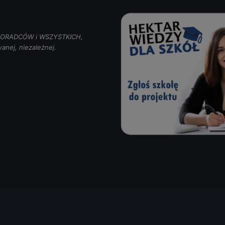
, DORADCÓW i WSZYSTKICH,
anej, niezależnej.