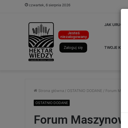
czwartek, 6 sierpnia 2026
JAK URUCHO
Jesteś
niezalogowany
Zaloguj się
TWOJE KON
Strona główna
/
OSTATNIO DODANE
/
Forum Masz
OSTATNIO DODANE
Forum Maszynowe