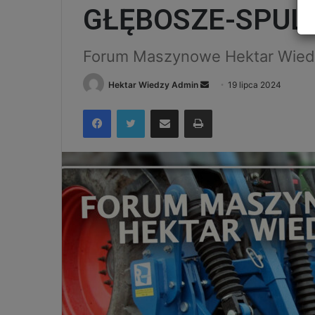
GŁĘBOSZE-SPUL
Forum Maszynowe Hektar Wie
Send
Hektar Wiedzy Admin
19 lipca 2024
an
Facebook
Twitter
Udostępnij via e-mail
Drukuj
email