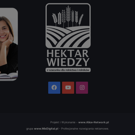
Facebook
YouTube
Instagram
Projekt i Wykonanie -
www.Alice-Network.pl
grupa
www.MixDigital.pl
- Profesjonalne rozwiązania reklamowe.