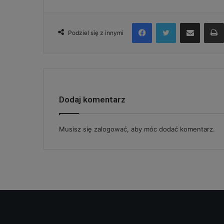
Facebook
Twitter
Udostępnij via e-mail
Podziel się z innymi
Dodaj komentarz
Musisz się
zalogować
, aby móc dodać komentarz.