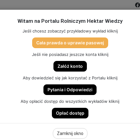
Witam na Portalu Rolniczym Hektar Wiedzy
MIĆ PORTAL
FILMY
FORUM
DLA SZKÓŁ
PARTN
Jeśli chcesz zobaczyć przykładowy wykład kliknij
Cała prawda o uprawie pasowej
TO
SKLEP (DOSTĘP, GADŻETY, SZKOLENIA)
HEKTAR SYSTEM
Jeśli nie posiadasz jeszcze konta kliknij
Załóż konto
Aby dowiedzieć się jak korzystać z Portalu kliknij
Pytania i Odpowiedzi
ynowe Hektar Wiedzy: GŁĘBOSZE-SPULCHNIACZE
Aby opłacić dostęp do wszystkich wykładów kliknij
Opłać dostęp
 Hektar Wiedzy:
Zamknij okno