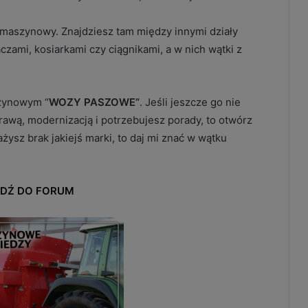
aszynowy. Znajdziesz tam między innymi działy
ami, kosiarkami czy ciągnikami, a w nich wątki z
zynowym “
WOZY PASZOWE”
.
Jeśli jeszcze go nie
rawą, modernizacją i potrzebujesz porady, to otwórz
sz brak jakiejś marki, to daj mi znać w wątku
JDŹ DO FORUM