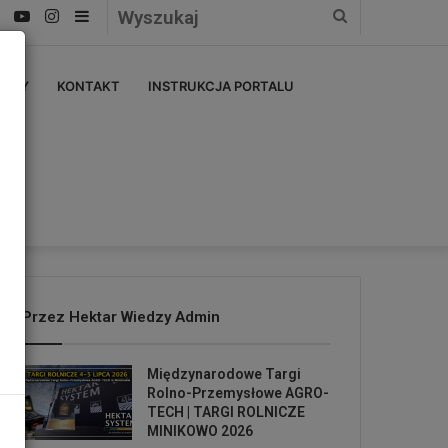
Facebook
YouTube
Instagram
Sidebar
Wyszukaj
ERZY
KONTAKT
INSTRUKCJA PORTALU
Przez Hektar Wiedzy Admin
Międzynarodowe Targi
Rolno-Przemysłowe AGRO-
TECH | TARGI ROLNICZE
MINIKOWO 2026