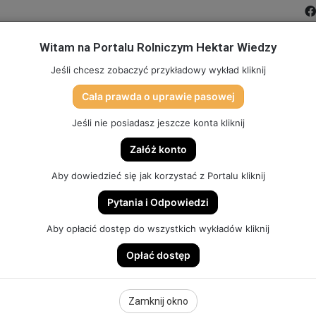
Witam na Portalu Rolniczym Hektar Wiedzy
MIĆ PORTAL
FILMY
FORUM
DLA SZKÓŁ
PARTN
Jeśli chcesz zobaczyć przykładowy wykład kliknij
Cała prawda o uprawie pasowej
TO
SKLEP (DOSTĘP, GADŻETY, SZKOLENIA)
HEKTAR SYSTEM
Jeśli nie posiadasz jeszcze konta kliknij
Załóż konto
Aby dowiedzieć się jak korzystać z Portalu kliknij
Pytania i Odpowiedzi
ynowe Hektar Wiedzy: WOZY PASZOWE
Aby opłacić dostęp do wszystkich wykładów kliknij
Opłać dostęp
 Hektar Wiedzy:
Zamknij okno