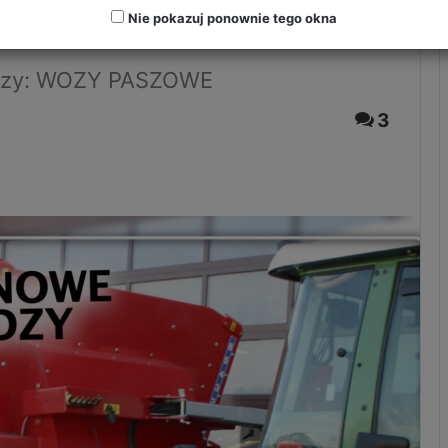
Nie pokazuj ponownie tego okna
dzy: WOZY PASZOWE
3