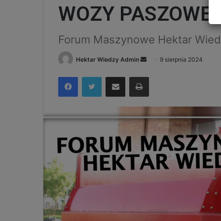
WOZY PASZOWE
Forum Maszynowe Hektar Wie
Send
Hektar Wiedzy Admin
9 sierpnia 2024
an
Facebook
Twitter
Udostępnij via e-mail
Drukuj
email