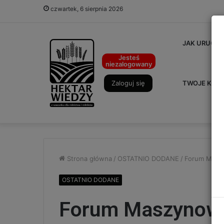
czwartek, 6 sierpnia 2026
JAK URUCHO
Jesteś
niezalogowany
Zaloguj się
TWOJE KON
Strona główna
/
OSTATNIO DODANE
/
Forum Masz
OSTATNIO DODANE
Forum Maszynowe