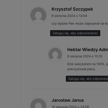
p
Krzysztof Szczypek
i
9 sierpnia 2024 o 13:04
s
czy będzie Pan może odpisywał na k
z
e
Zaloguj się, aby odpowiedzieć
:
Hektar Wiedzy Adm
9 sierpnia 2024 o 13:10
Dziś wieczorem na 100%, p
pokrzyżował plany.
Zaloguj się, aby odpowied
p
Jarosław Janus
i
10 sierpnia 2024 o 23:56