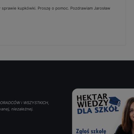
w sprawie kupkówki. Proszę o pomoc. Pozdrawiam Jarosław
, DORADCÓW i WSZYSTKICH,
anej, niezależnej.