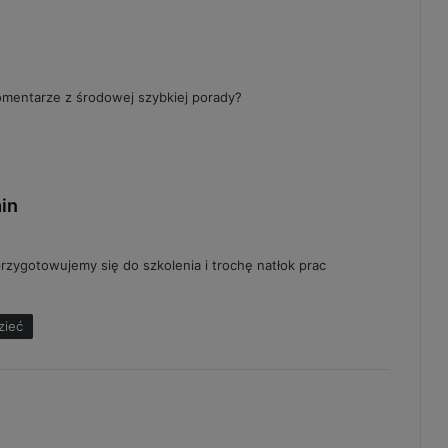
omentarze z środowej szybkiej porady?
p
in
i
s
rzygotowujemy się do szkolenia i trochę natłok prac
z
e
:
zieć