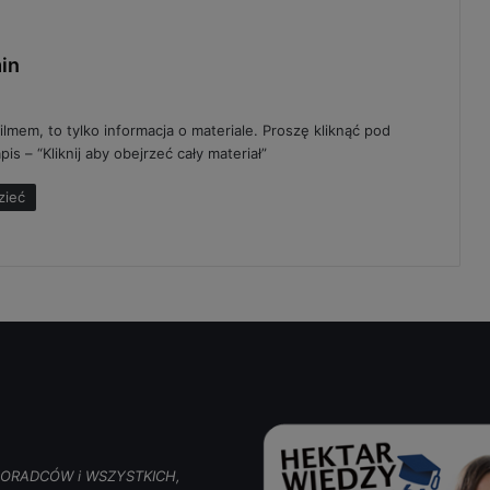
p
in
i
s
ilmem, to tylko informacja o materiale. Proszę kliknąć pod
z
is – “Kliknij aby obejrzeć cały materiał”
e
:
zieć
, DORADCÓW i WSZYSTKICH,