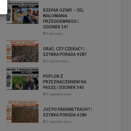
RZEPAK OZIMY – CEL
WAŁOWANIA
PRZEDSIEWNEGO |
ODCINEK 341
6 dni temu
ORAĆ, CZY CZEKAĆ? |
SZYBKA PORADA #287
1 tydzień temu
POPLON Z
PRZEZNACZENIEM NA
PASZĘ | ODCINEK 340
2 tygodnie temu
JUŻ PO PARAMETRACH? |
SZYBKA PORADA #286
2 tygodnie temu