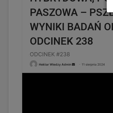
PASZOWA – PSZE
WYNIKI BADAŃ O
ODCINEK 238
ODCINEK #238
Send
Hektar Wiedzy Admin
11 sierpnia 2024
an
email