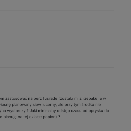
em zastosować na perz fusilade (zostało mi z rzepaku, a w
wiosnę planowany siew lucerny, ale przy tym środku nie
l/ha wystarczy ? Jaki minimalny odstęp czasu od oprysku do
 planuję na tej działce poplon) ?