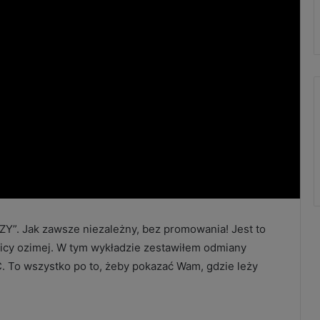
Y”. Jak zawsze niezależny, bez promowania! Jest to
cy ozimej. W tym wykładzie zestawiłem odmiany
C. To wszystko po to, żeby pokazać Wam, gdzie leży