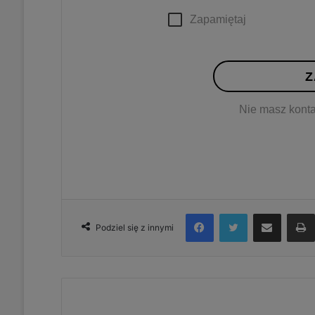
Zapamiętaj
Z
Nie masz konta
Facebook
Twitter
Udostępnij via e-mail
Podziel się z innymi