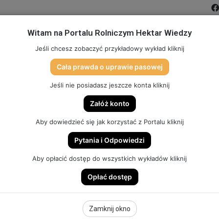
Witam na Portalu Rolniczym Hektar Wiedzy
MIĆ PORTAL
FILMY
FORUM
DLA SZKÓŁ
PARTN
Jeśli chcesz zobaczyć przykładowy wykład kliknij
Cała prawda o uprawie pasowej
TO
SKLEP (DOSTĘP, GADŻETY, SZKOLENIA)
HEKTAR SYSTEM
Jeśli nie posiadasz jeszcze konta kliknij
Załóż konto
Aby dowiedzieć się jak korzystać z Portalu kliknij
Pytania i Odpowiedzi
 POPULACYJNA, PASZOWA – PSZENICA OZIMA. WYNIKI
Aby opłacić dostęp do wszystkich wykładów kliknij
Opłać dostęp
PULACYJNA,
Zamknij okno