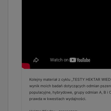
Kolejny materiał z cyklu „TESTY HEKTAR WIEDZ
wynik moich badań dotyczących odmian pszeni
populacyjne, hybrydowe, grupy odmian A, B i 
prawda w kwestiach wydajności.