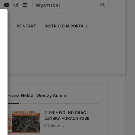
Facebook
YouTube
Instagram
Sidebar
Wyszukaj
ERZY
KONTAKT
INSTRUKCJA PORTALU
Przez Hektar Wiedzy Admin
TU NIE WOLNO ORAĆ |
SZYBKA PORADA #288
2 dni temu