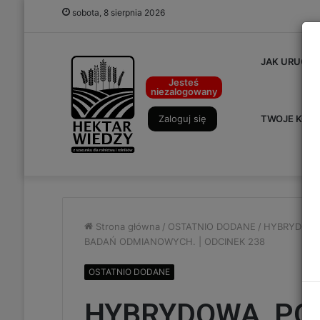
sobota, 8 sierpnia 2026
JAK URUCHO
Jesteś
niezalogowany
Zaloguj się
TWOJE KON
Strona główna
/
OSTATNIO DODANE
/
HYBRYDOWA,
BADAŃ ODMIANOWYCH. | ODCINEK 238
OSTATNIO DODANE
HYBRYDOWA, PO