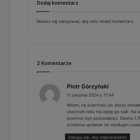
Dodaj komentarz
Musisz się
zalogować
, aby móc dodać komentarz.
2 Komentarze
p
Piotr Górzyński
i
11 sierpnia 2024 o 17:44
s
Witam, na ściernisku po zbożu chciał
z
obecnym roku nie będę go siał). Na 
e
powinno być pozostałości. Dawka 1,7
:
zrobienia uprawek (w niedługim czasie
Zaloguj się, aby odpowiedzieć