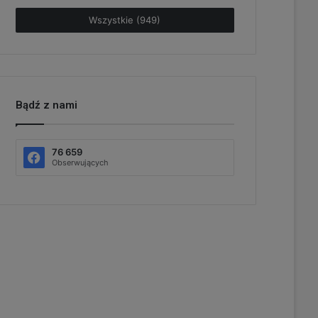
Wszystkie (949)
Bądź z nami
76 659
Obserwujących