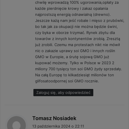
chwilę wprowadzą 100% ugorowania,opłaty za
każde pierdnięcie krowy i zakaz opalania
najprostszą energią odnawialną (drewno).
Jeszcze każą nam jeść robale i mięso z prubówki,
bo tak jak za okupacji nie można będzie świni,
czy byka w oborze trzymać. Rynek zbytu dla
towarów z innych kontynentów zrobią. Zresztą
już zrobili. Czemu ma protestach nikt nie mówił
nic o zakazie uprawy soi GMO i innych roślin
GMO w Europie, a śrutę sojową GMO już
kupować możemy. Tylko w Polsce w 2023 2
miliony 700 tysięcy ton soi GMO żydy sprzedały.
Na całą Europę to kilkadziesiąt milionów ton
glifosatoodpornej soi GMO rocznie.
Zaloguj się, aby odpowiedzieć
p
Tomasz Nosiadek
i
13 października 2024 o 22:11