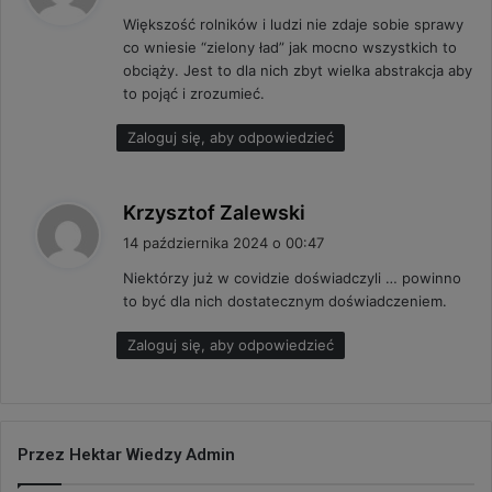
s
Większość rolników i ludzi nie zdaje sobie sprawy
z
co wniesie “zielony ład” jak mocno wszystkich to
e
obciąży. Jest to dla nich zbyt wielka abstrakcja aby
:
to pojąć i zrozumieć.
Zaloguj się, aby odpowiedzieć
p
Krzysztof Zalewski
i
14 października 2024 o 00:47
s
Niektórzy już w covidzie doświadczyli … powinno
z
to być dla nich dostatecznym doświadczeniem.
e
:
Zaloguj się, aby odpowiedzieć
Przez Hektar Wiedzy Admin