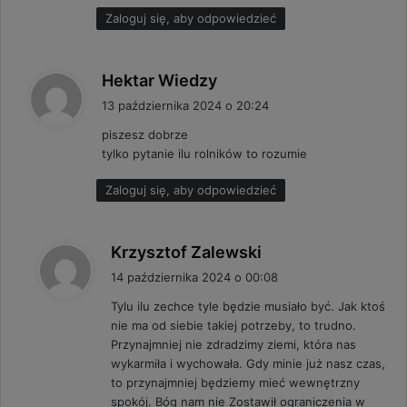
Zaloguj się, aby odpowiedzieć
p
Hektar Wiedzy
i
13 października 2024 o 20:24
s
piszesz dobrze
z
tylko pytanie ilu rolników to rozumie
e
:
Zaloguj się, aby odpowiedzieć
p
Krzysztof Zalewski
i
14 października 2024 o 00:08
s
Tylu ilu zechce tyle będzie musiało być. Jak ktoś
z
nie ma od siebie takiej potrzeby, to trudno.
e
Przynajmniej nie zdradzimy ziemi, która nas
:
wykarmiła i wychowała. Gdy minie już nasz czas,
to przynajmniej będziemy mieć wewnętrzny
spokój. Bóg nam nie Zostawił ograniczenia w