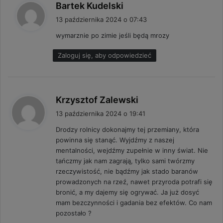
p
Bartek Kudelski
i
13 października 2024 o 07:43
s
wymarznie po zimie jeśli będą mrozy
z
e
Zaloguj się, aby odpowiedzieć
:
p
Krzysztof Zalewski
i
13 października 2024 o 19:41
s
Drodzy rolnicy dokonajmy tej przemiany, która
z
powinna się stanąć. Wyjdźmy z naszej
e
mentalności, wejdźmy zupełnie w inny świat. Nie
:
tańczmy jak nam zagrają, tylko sami twórzmy
rzeczywistość, nie bądźmy jak stado baranów
prowadzonych na rzeź, nawet przyroda potrafi się
bronić, a my dajemy się ogrywać. Ja już dosyć
mam bezczynności i gadania bez efektów. Co nam
pozostało ?