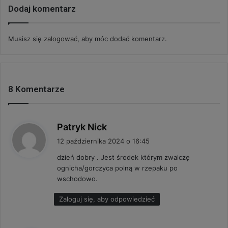
Dodaj komentarz
Musisz się
zalogować
, aby móc dodać komentarz.
8 Komentarze
p
Patryk Nick
i
12 października 2024 o 16:45
s
dzień dobry . Jest środek którym zwalczę
z
ognicha/gorczyca polną w rzepaku po
e
wschodowo.
:
Zaloguj się, aby odpowiedzieć