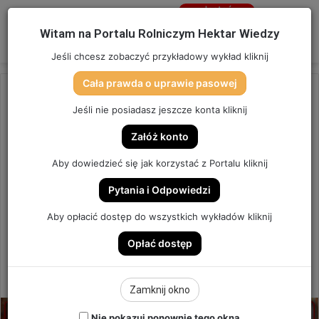
Jesteś
niezalogowany
Menu
W
Witam na Portalu Rolniczym Hektar Wiedzy
Zaloguj się
Jeśli chcesz zobaczyć przykładowy wykład kliknij
Cała prawda o uprawie pasowej
Strona główna
/
OSTATNIO DODANE
Jeśli nie posiadasz jeszcze konta kliknij
OSTATNIO DODANE
Załóż konto
FOTORELACJA z IV SZKOLENIA
Aby dowiedzieć się jak korzystać z Portalu kliknij
HEKTAR WIEDZY: OSZUKAĆ
Pytania i Odpowiedzi
PRZEZNACZENIE
Aby opłacić dostęp do wszystkich wykładów kliknij
Opłać dostęp
SZKOLENIE HEKTAR WIEDZY
8
Send
Hektar Wiedzy Admin
11 października 2024
Zamknij okno
an
email
Nie pokazuj ponownie tego okna