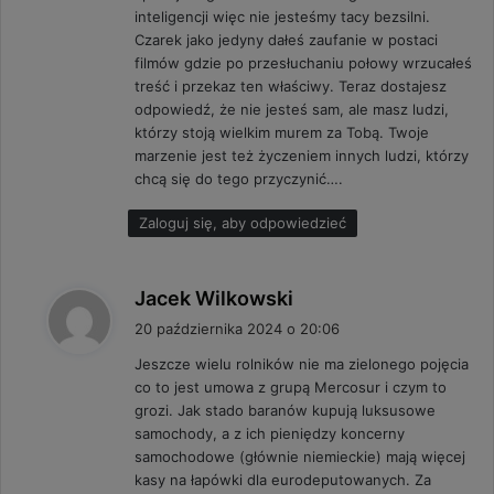
inteligencji więc nie jesteśmy tacy bezsilni.
Czarek jako jedyny dałeś zaufanie w postaci
filmów gdzie po przesłuchaniu połowy wrzucałeś
treść i przekaz ten właściwy. Teraz dostajesz
odpowiedź, że nie jesteś sam, ale masz ludzi,
którzy stoją wielkim murem za Tobą. Twoje
marzenie jest też życzeniem innych ludzi, którzy
chcą się do tego przyczynić….
Zaloguj się, aby odpowiedzieć
p
Jacek Wilkowski
i
20 października 2024 o 20:06
s
Jeszcze wielu rolników nie ma zielonego pojęcia
z
co to jest umowa z grupą Mercosur i czym to
e
grozi. Jak stado baranów kupują luksusowe
:
samochody, a z ich pieniędzy koncerny
samochodowe (głównie niemieckie) mają więcej
kasy na łapówki dla eurodeputowanych. Za