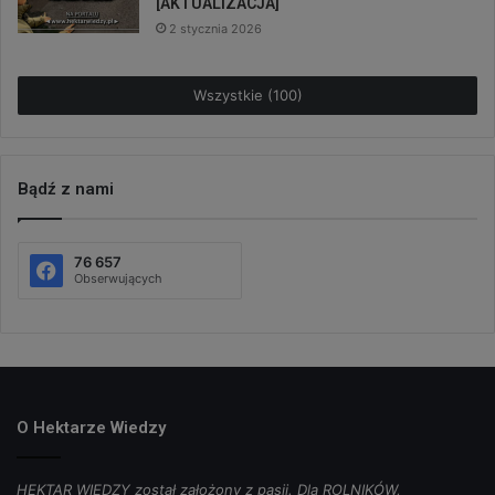
[AKTUALIZACJA]
2 stycznia 2026
Wszystkie (100)
Bądź z nami
76 657
Obserwujących
O Hektarze Wiedzy
HEKTAR WIEDZY został założony z pasji. Dla ROLNIKÓW,