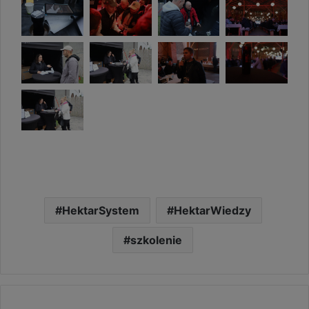
HektarSystem
HektarWiedzy
szkolenie