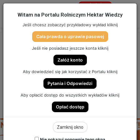
Jesteś
niezalogowany
Menu
W
Witam na Portalu Rolniczym Hektar Wiedzy
Zaloguj się
Jeśli chcesz zobaczyć przykładowy wykład kliknij
Cała prawda o uprawie pasowej
Strona główna
/
OSTATNIO DODANE
Jeśli nie posiadasz jeszcze konta kliknij
OSTATNIO DODANE
Załóż konto
NADAL ROBIMY DZIECINNE
Aby dowiedzieć się jak korzystać z Portalu kliknij
BŁĘDY. | SZYBKA PORADA #198
Pytania i Odpowiedzi
SZYBKA PORADA #198
Aby opłacić dostęp do wszystkich wykładów kliknij
Opłać dostęp
0
Send
Hektar Wiedzy Admin
30 października 2024
an
email
Zamknij okno
Nie pokazuj ponownie tego okna