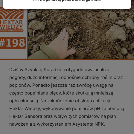
Dziś w Szybkiej Poradzie cotygodniowa analiza
pogody, dużo informacji odnośnie ochrony roślin oraz
poplonów. Ponadto jeszcze raz zwrócę uwagę na
często popełniane błędy, które skutkują mniejszą
opłacalnością. Na zakończenie obsługa aplikacji
Hektar Wiedzy, wykonywanie pomiarów pH za pomocą
Hektar Sensora oraz wpływ tych pomiarów na plan
nawożenia z wykorzystaniem Asystenta NPK.