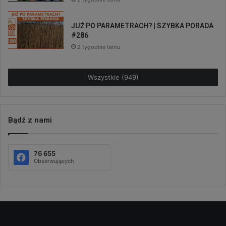
JUŻ PO PARAMETRACH? | SZYBKA PORADA
#286
2 tygodnie temu
Wszystkie (949)
Bądź z nami
76 655
Obserwujących