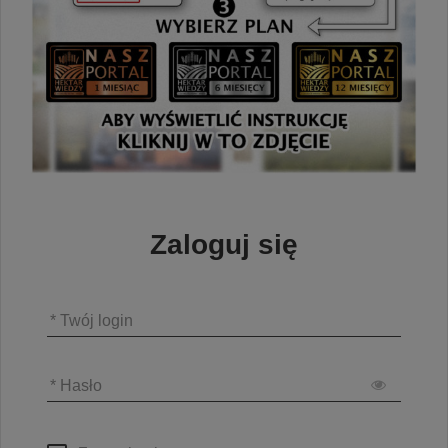
Zaloguj się
* Twój login
* Hasło