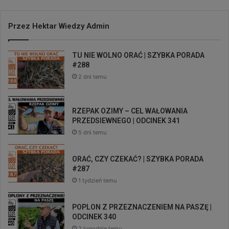
Przez Hektar Wiedzy Admin
TU NIE WOLNO ORAĆ | SZYBKA PORADA
#288
2 dni temu
RZEPAK OZIMY – CEL WAŁOWANIA
PRZEDSIEWNEGO | ODCINEK 341
5 dni temu
ORAĆ, CZY CZEKAĆ? | SZYBKA PORADA
#287
1 tydzień temu
POPLON Z PRZEZNACZENIEM NA PASZĘ |
ODCINEK 340
2 tygodnie temu