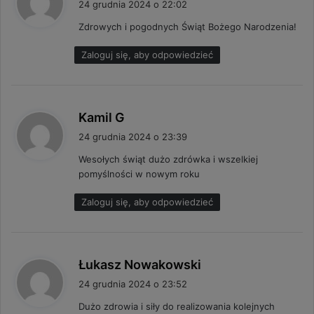
24 grudnia 2024 o 22:02
s
Zdrowych i pogodnych Świąt Bożego Narodzenia!
z
e
Zaloguj się, aby odpowiedzieć
:
p
Kamil G
i
24 grudnia 2024 o 23:39
s
Wesołych świąt dużo zdrówka i wszelkiej
z
pomyślności w nowym roku
e
:
Zaloguj się, aby odpowiedzieć
p
Łukasz Nowakowski
i
24 grudnia 2024 o 23:52
s
Dużo zdrowia i siły do realizowania kolejnych
z