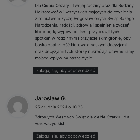
Dla Ciebie Cezary i Twojej rodziny oraz dla Rodziny
z
Hektarowców i wszystkich mających do czynienia
e
z rolnictwem życzę Błogosławionych Świąt Bożego
:
Narodzenia, radości, zdrowia i spełnienia życzeń
które będą wypowiedziane przy okazji tych
spotkań w rodzinnym i przyjacielskim gronie, oby
boska opatrzność kierowała naszymi decyzjami
oraz decyzjami tych którzy nakreślają prawne ramy
mające wpływ na nasze życie
Zaloguj się, aby odpowiedzieć
p
Jarosław G.
i
25 grudnia 2024 o 10:23
s
Zdrowych Wesołych Świąt dla ciebie Czarku i dla
z
was wszystkich
e
:
Zaloguj się, aby odpowiedzieć