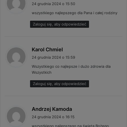
i
24 grudnia 2024 o 15:50
s
wszystkiego najlepszego dla Pana i całej rodziny
z
e
Zaloguj się, aby odpowiedzieć
:
p
Karol Chmiel
i
24 grudnia 2024 o 15:59
s
Wszystkiego co najlepsze i dużo zdrowia dla
z
Wszystkich
e
:
Zaloguj się, aby odpowiedzieć
p
Andrzej Kamoda
i
24 grudnia 2024 o 16:15
s
wszystkiego najlepszego na święta Bożego