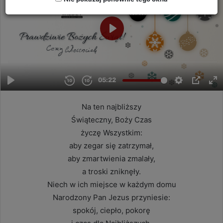
Na ten najbliższy
Świąteczny, Boży Czas
życzę Wszystkim:
aby zegar się zatrzymał,
aby zmartwienia zmalały,
a troski zniknęły.
Niech w ich miejsce w każdym domu
Narodzony Pan Jezus przyniesie:
spokój, ciepło, pokorę