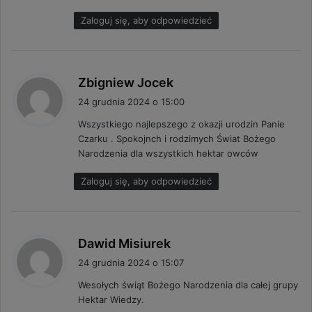
Zaloguj się, aby odpowiedzieć
p
Zbigniew Jocek
i
24 grudnia 2024 o 15:00
s
Wszystkiego najlepszego z okazji urodzin Panie
z
Czarku . Spokojnch i rodzimych Świat Bożego
e
Narodzenia dla wszystkich hektar owców
:
Zaloguj się, aby odpowiedzieć
p
Dawid Misiurek
i
24 grudnia 2024 o 15:07
s
Wesołych świąt Bożego Narodzenia dla całej grupy
z
Hektar Wiedzy.
e