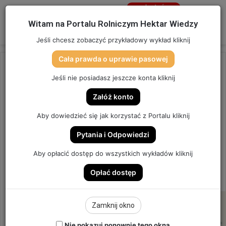
Jesteś
niezalogowany
Menu
W
Witam na Portalu Rolniczym Hektar Wiedzy
Zaloguj się
Jeśli chcesz zobaczyć przykładowy wykład kliknij
Cała prawda o uprawie pasowej
Strona główna
/
OSTATNIO DODANE
Jeśli nie posiadasz jeszcze konta kliknij
OSTATNIO DODANE
Załóż konto
Prawdziwie Bożych Świąt |
Aby dowiedzieć się jak korzystać z Portalu kliknij
Hektar Wiedzy
Pytania i Odpowiedzi
BOŻE NARODZENIE 2024
Aby opłacić dostęp do wszystkich wykładów kliknij
Opłać dostęp
42
Send
Hektar Wiedzy Admin
24 grudnia 2024
an
email
Zamknij okno
Nie pokazuj ponownie tego okna