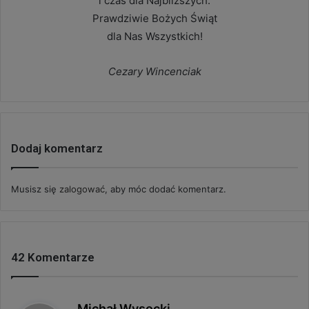
i czas dla Najbliższych.
Prawdziwie Bożych Świąt
dla Nas Wszystkich!
Cezary Wincenciak
Dodaj komentarz
Musisz się
zalogować
, aby móc dodać komentarz.
42 Komentarze
p
Michał Wysocki