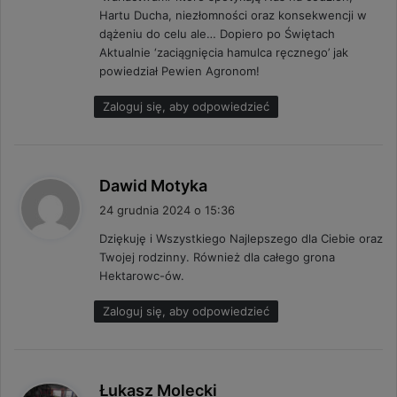
:
Hartu Ducha, niezłomności oraz konsekwencji w
dążeniu do celu ale… Dopiero po Świętach
Aktualnie ‘zaciągnięcia hamulca ręcznego’ jak
powiedział Pewien Agronom!
Zaloguj się, aby odpowiedzieć
p
Dawid Motyka
i
24 grudnia 2024 o 15:36
s
Dziękuję i Wszystkiego Najlepszego dla Ciebie oraz
z
Twojej rodzinny. Również dla całego grona
e
Hektarowc-ów.
:
Zaloguj się, aby odpowiedzieć
p
Łukasz Molecki