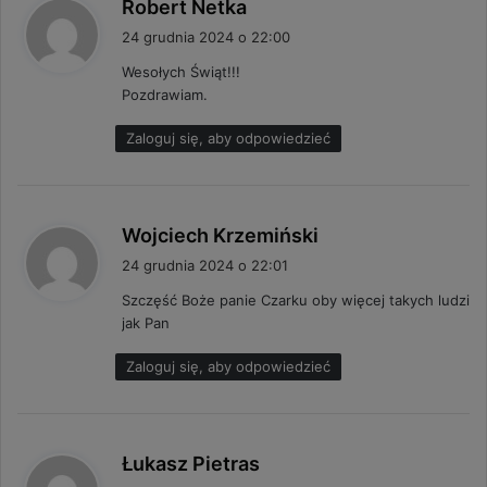
p
Robert Netka
i
24 grudnia 2024 o 22:00
s
Wesołych Świąt!!!
z
Pozdrawiam.
e
:
Zaloguj się, aby odpowiedzieć
p
Wojciech Krzemiński
i
24 grudnia 2024 o 22:01
s
Szczęść Boże panie Czarku oby więcej takych ludzi
z
jak Pan
e
:
Zaloguj się, aby odpowiedzieć
p
Łukasz Pietras
i