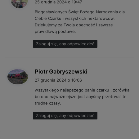
25 grudnia 2024 o 19:47
s
Błogosławionych Świąt Bożego Narodzenia dla
z
Ciebie Czarku i wszystkich hektarowcow.
e
Dziekujemy za Twoja obecność i zawsze
:
prawidłową postawe.
Zaloguj się, aby odpowiedzieć
p
Piotr Gabryszewski
i
27 grudnia 2024 o 16:06
s
wszystkiego najlepszego panie czarku , zdrówka
z
bo ono najważniejsze jest abyśmy przetrwali te
e
trudne czasy.
:
Zaloguj się, aby odpowiedzieć