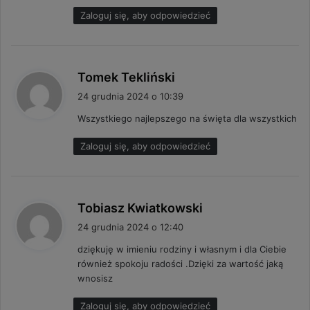
:
Zaloguj się, aby odpowiedzieć
p
Tomek Tekliński
i
24 grudnia 2024 o 10:39
s
Wszystkiego najlepszego na święta dla wszystkich
z
e
Zaloguj się, aby odpowiedzieć
:
p
Tobiasz Kwiatkowski
i
24 grudnia 2024 o 12:40
s
dziękuję w imieniu rodziny i własnym i dla Ciebie
z
również spokoju radości .Dzięki za wartość jaką
e
wnosisz
:
Zaloguj się, aby odpowiedzieć