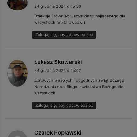
i
24 grudnia 2024 o 15:38
s
Dziekuje i również wszystkiego najlepszego dla
z
wszystkich hektarowców;)
e
:
Zaloguj się, aby odpowiedzieć
p
Łukasz Skowerski
i
24 grudnia 2024 o 15:42
s
Zdrowych wesołych i pogodnych świąt Bożego
z
Narodzenia oraz Błogosławieństwa Bożego dla
e
wszystkich.
:
Zaloguj się, aby odpowiedzieć
p
Czarek Popławski