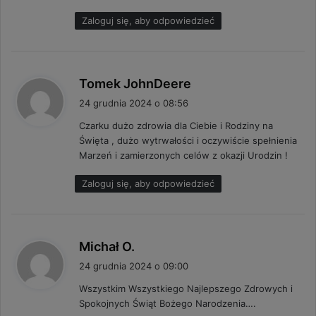
Zaloguj się, aby odpowiedzieć
p
Tomek JohnDeere
i
24 grudnia 2024 o 08:56
s
Czarku dużo zdrowia dla Ciebie i Rodziny na
z
Święta , dużo wytrwałości i oczywiście spełnienia
e
Marzeń i zamierzonych celów z okazji Urodzin !
:
Zaloguj się, aby odpowiedzieć
p
Michał O.
i
24 grudnia 2024 o 09:00
s
Wszystkim Wszystkiego Najlepszego Zdrowych i
z
Spokojnych Świąt Bożego Narodzenia….
e