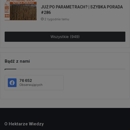
JUŻ PO PARAMETRACH? | SZYBKA PORADA
#286
2 tygodnie temu
Wszystkie (949)
Bądź z nami
76 652
Obserwujących
O Hektarze Wiedzy