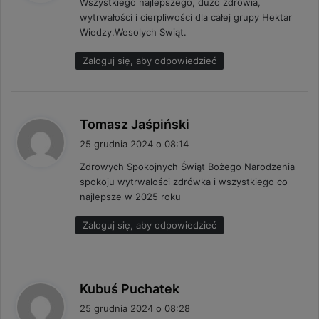
Wszystkiego najlepszego, dużo zdrowia,
z
wytrwałości i cierpliwości dla całej grupy Hektar
e
Wiedzy.Wesolych Swiąt.
:
Zaloguj się, aby odpowiedzieć
p
Tomasz Jaśpiński
i
25 grudnia 2024 o 08:14
s
Zdrowych Spokojnych Świąt Bożego Narodzenia
z
spokoju wytrwałości zdrówka i wszystkiego co
e
najlepsze w 2025 roku
:
Zaloguj się, aby odpowiedzieć
p
Kubuś Puchatek
i
25 grudnia 2024 o 08:28
s