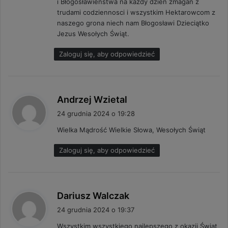
i Błogosławieństwa na każdy dzień zmagań z
trudami codziennosci i wszystkim Hektarowcom z
naszego grona niech nam Błogosławi Dzieciątko
Jezus Wesołych Świąt.
Zaloguj się, aby odpowiedzieć
p
Andrzej Wzietal
i
24 grudnia 2024 o 19:28
s
Wielka Mądrość Wielkie Słowa, Wesołych Świąt
z
e
Zaloguj się, aby odpowiedzieć
:
p
Dariusz Walczak
i
24 grudnia 2024 o 19:37
s
Wszystkim wszystkiego najlepszego z okazji Świąt