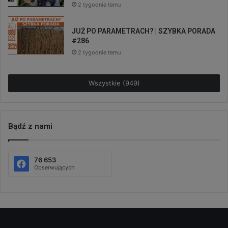
2 tygodnie temu
JUŻ PO PARAMETRACH? | SZYBKA PORADA
#286
2 tygodnie temu
Wszystkie (949)
Bądź z nami
76 653
Obserwujących