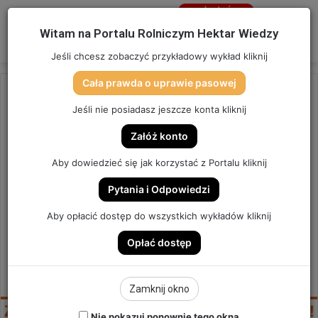
Jesteś
niezalogowany
Menu
W
Witam na Portalu Rolniczym Hektar Wiedzy
Zaloguj się
Jeśli chcesz zobaczyć przykładowy wykład kliknij
Cała prawda o uprawie pasowej
Strona główna
/
OSTATNIO DODANE
Jeśli nie posiadasz jeszcze konta kliknij
OSTATNIO DODANE
Załóż konto
ZŁAP NAWOZEM KAŻDĄ
Aby dowiedzieć się jak korzystać z Portalu kliknij
KROPLĘ WODY! | SZYBKA
Pytania i Odpowiedzi
PORADA #210
Aby opłacić dostęp do wszystkich wykładów kliknij
Opłać dostęp
SZYBKA PORADA #210
10
Send
Hektar Wiedzy Admin
29 stycznia 2025
Zamknij okno
an
email
Nie pokazuj ponownie tego okna