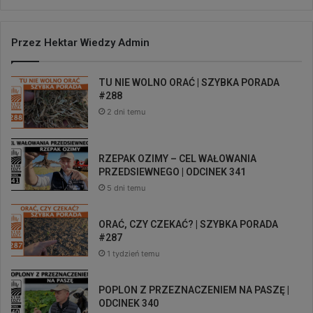
Przez Hektar Wiedzy Admin
TU NIE WOLNO ORAĆ | SZYBKA PORADA
#288
2 dni temu
RZEPAK OZIMY – CEL WAŁOWANIA
PRZEDSIEWNEGO | ODCINEK 341
5 dni temu
ORAĆ, CZY CZEKAĆ? | SZYBKA PORADA
#287
1 tydzień temu
POPLON Z PRZEZNACZENIEM NA PASZĘ |
ODCINEK 340