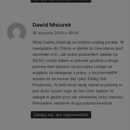
p
Dawid Misiurek
i
30 stycznia 2025 o 09:14
s
Witaj Czarku,dziękuję za kolejna szybką poradę. W
z
nawiązaniu do Chloru w glebie po nawożeniu pod
e
ziemniaki m.in. Jak sobie podzieliłem dawkę na
:
50/50 i cześć dałem w połowie grudnia a druga
połowę dam dopiero na początku Lutego ze
względu na delegacje z pracy. z AsystentaNPK
wyszło mi ze musze dać tylko 200kg Soli
Potasowej. To jeśli teraz będę dawał ta połowę to
jest duże ryzyko tego że ten chlor będzie mi
zalegał w glebie przy tak niewielkiej ilości nawozu.
Planowane sadzenie druga połowa kwietnia
Zaloguj się, aby odpowiedzieć