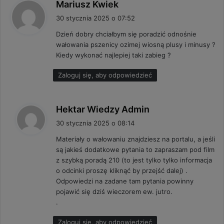
p
Mariusz Kwiek
i
30 stycznia 2025 o 07:52
s
Dzień dobry chciałbym się poradzić odnośnie
z
wałowania pszenicy ozimej wiosną plusy i minusy ?
e
Kiedy wykonać najlepiej taki zabieg ?
:
Zaloguj się, aby odpowiedzieć
p
Hektar Wiedzy Admin
i
30 stycznia 2025 o 08:14
s
Materiały o wałowaniu znajdziesz na portalu, a jeśli
z
są jakieś dodatkowe pytania to zapraszam pod film
e
z szybką poradą 210 (to jest tylko tylko informacja
:
o odcinki proszę kliknąć by przejść dalej) .
Odpowiedzi na zadane tam pytania powinny
pojawić się dziś wieczorem ew. jutro.
.
Zaloguj się, aby odpowiedzieć