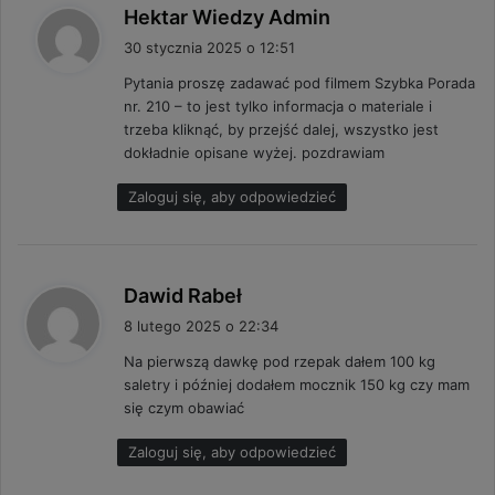
p
Hektar Wiedzy Admin
i
30 stycznia 2025 o 12:51
s
Pytania proszę zadawać pod filmem Szybka Porada
z
nr. 210 – to jest tylko informacja o materiale i
e
trzeba kliknąć, by przejść dalej, wszystko jest
:
dokładnie opisane wyżej. pozdrawiam
Zaloguj się, aby odpowiedzieć
p
Dawid Rabeł
i
8 lutego 2025 o 22:34
s
Na pierwszą dawkę pod rzepak dałem 100 kg
z
saletry i później dodałem mocznik 150 kg czy mam
e
się czym obawiać
:
Zaloguj się, aby odpowiedzieć