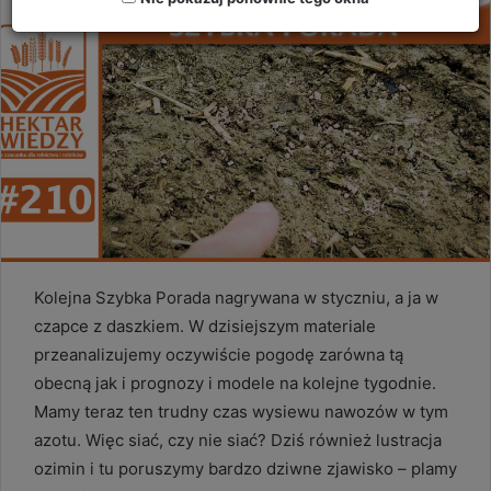
Kolejna Szybka Porada nagrywana w styczniu, a ja w
czapce z daszkiem. W dzisiejszym materiale
przeanalizujemy oczywiście pogodę zarówna tą
obecną jak i prognozy i modele na kolejne tygodnie.
Mamy teraz ten trudny czas wysiewu nawozów w tym
azotu. Więc siać, czy nie siać? Dziś również lustracja
ozimin i tu poruszymy bardzo dziwne zjawisko – plamy