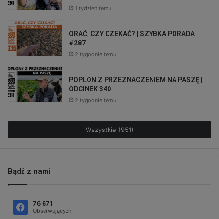
1 tydzień temu
ORAĆ, CZY CZEKAĆ? | SZYBKA PORADA
#287
2 tygodnie temu
POPLON Z PRZEZNACZENIEM NA PASZĘ |
ODCINEK 340
2 tygodnie temu
Wszystkie (951)
Bądź z nami
76 671
Obserwujących