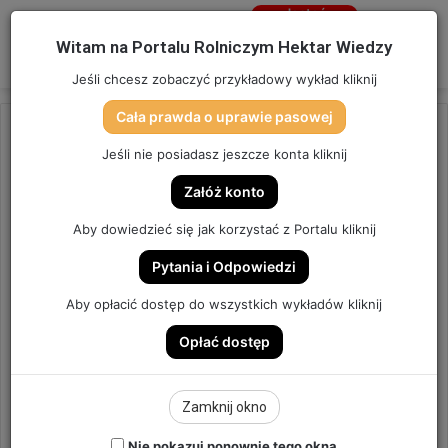
Jesteś
niezalogowany
Menu
W
Witam na Portalu Rolniczym Hektar Wiedzy
Zaloguj się
Jeśli chcesz zobaczyć przykładowy wykład kliknij
Cała prawda o uprawie pasowej
Strona główna
/
OSTATNIO DODANE
Jeśli nie posiadasz jeszcze konta kliknij
OSTATNIO DODANE
Załóż konto
NOWA – STARA (LEGALNA)
Aby dowiedzieć się jak korzystać z Portalu kliknij
TECHNOLOGIA.
Pytania i Odpowiedzi
ODCHWASZCZANIE BURAKÓW
Aby opłacić dostęp do wszystkich wykładów kliknij
CUKROWYCH. | ODCINEK 271
Opłać dostęp
ODCINEK #271
Zamknij okno
5
Send
Hektar Wiedzy Admin
30 marca 2025
Nie pokazuj ponownie tego okna
an