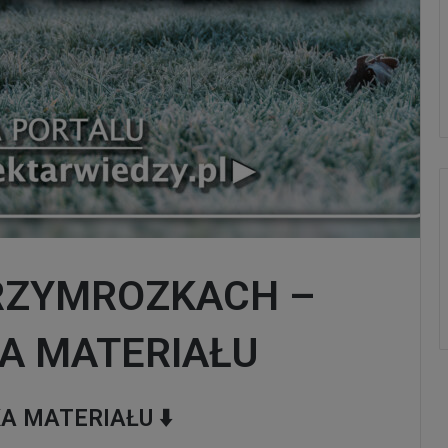
RZYMROZKACH –
A MATERIAŁU
A MATERIAŁU
⬇️