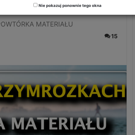
RIAŁU
Nie pokazuj ponownie tego okna
POWTÓRKA MATERIAŁU
15