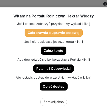
Witam na Portalu Rolniczym Hektar Wiedzy
MIĆ PORTAL
FILMY
FORUM
DLA SZKÓŁ
PARTN
Jeśli chcesz zobaczyć przykładowy wykład kliknij
Cała prawda o uprawie pasowej
TO
SKLEP (DOSTĘP, GADŻETY, SZKOLENIA)
HEKTAR SYSTEM
Jeśli nie posiadasz jeszcze konta kliknij
Załóż konto
Aby dowiedzieć się jak korzystać z Portalu kliknij
Pytania i Odpowiedzi
PRZYMROZKACH – POWTÓRKA MATERIAŁU
Aby opłacić dostęp do wszystkich wykładów kliknij
Opłać dostęp
MROZKACH –
Zamknij okno