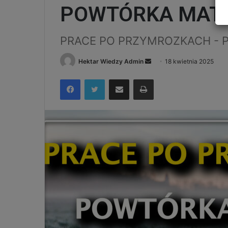
POWTÓRKA MATE
PRACE PO PRZYMROZKACH - 
Send
Hektar Wiedzy Admin
18 kwietnia 2025
an
Facebook
Twitter
Udostępnij via e-mail
Drukuj
email