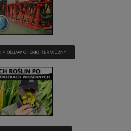
 = OBJAW CHEMO-TERMICZNY!