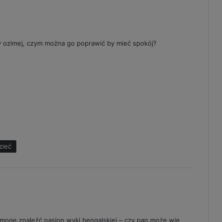
y ozimej, czym można go poprawić by mieć spokój?
zieć
 mogę znaleźć nasion wyki bengalskiej – czy pan może wie