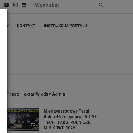
Facebook
YouTube
Instagram
Sidebar
Wyszukaj
ERZY
KONTAKT
INSTRUKCJA PORTALU
Przez Hektar Wiedzy Admin
Międzynarodowe Targi
Rolno-Przemysłowe AGRO-
TECH | TARGI ROLNICZE
MINIKOWO 2026