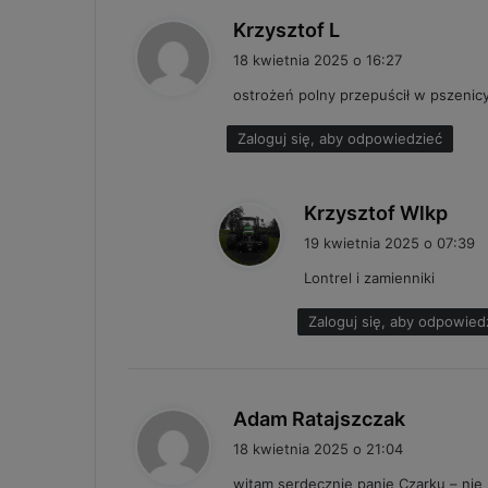
p
Krzysztof L
i
18 kwietnia 2025 o 16:27
s
ostrożeń polny przepuścił w pszenic
z
e
Zaloguj się, aby odpowiedzieć
:
p
Krzysztof Wlkp
i
19 kwietnia 2025 o 07:39
s
Lontrel i zamienniki
z
e
Zaloguj się, aby odpowied
:
p
Adam Ratajszczak
i
18 kwietnia 2025 o 21:04
s
witam serdecznie panie Czarku – nie