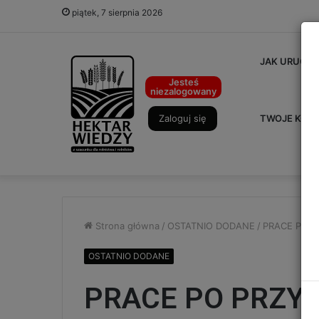
piątek, 7 sierpnia 2026
JAK URUCHO
Jesteś
niezalogowany
Zaloguj się
TWOJE KON
Strona główna
/
OSTATNIO DODANE
/
PRACE PO 
OSTATNIO DODANE
PRACE PO PRZY