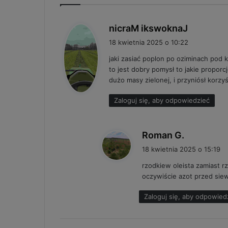
p
nicraM ikswoknaJ
i
18 kwietnia 2025 o 10:22
s
jaki zasiać poplon po oziminach pod k
z
to jest dobry pomysł to jakie proporcj
e
dużo masy zielonej, i przyniósł korzy
:
Zaloguj się, aby odpowiedzieć
p
Roman G.
i
18 kwietnia 2025 o 15:19
s
rzodkiew oleista zamiast r
z
oczywiście azot przed sie
e
:
Zaloguj się, aby odpowied