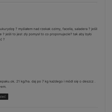
ukurydzę ? myślałem nad rzekak ozimy, facelia, saladera ? jeśli
e ? jeśli to jest zły pomysł to co proponujecie? tak aby było
ść ?
zepaku.ok. 21 kg/ha. daj po 7 kg każdego i módl się o deszcz .
wem.
zieć