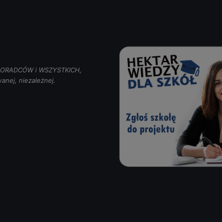
, DORADCÓW i WSZYSTKICH,
anej, niezależnej.