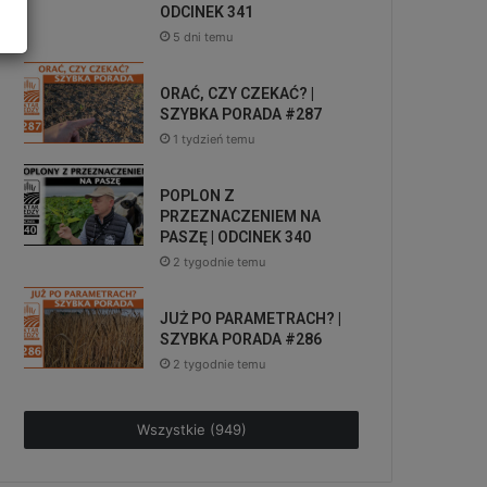
ODCINEK 341
5 dni temu
ORAĆ, CZY CZEKAĆ? |
SZYBKA PORADA #287
1 tydzień temu
POPLON Z
PRZEZNACZENIEM NA
PASZĘ | ODCINEK 340
2 tygodnie temu
JUŻ PO PARAMETRACH? |
SZYBKA PORADA #286
2 tygodnie temu
Wszystkie (949)