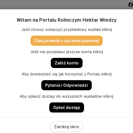
Witam na Portalu Rolniczym Hektar Wiedzy
MIĆ PORTAL
FILMY
FORUM
DLA SZKÓŁ
PARTN
Jeśli chcesz zobaczyć przykładowy wykład kliknij
Cała prawda o uprawie pasowej
TO
SKLEP (DOSTĘP, GADŻETY, SZKOLENIA)
HEKTAR SYSTEM
Jeśli nie posiadasz jeszcze konta kliknij
Załóż konto
 WYJDĄ BŁĘDY! | SZYBKA PORADA #226
Aby dowiedzieć się jak korzystać z Portalu kliknij
Pytania i Odpowiedzi
DĄ BŁĘDY! | SZYBKA
Aby opłacić dostęp do wszystkich wykładów kliknij
Opłać dostęp
Zamknij okno