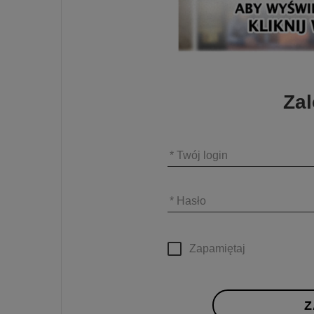
Zal
* Twój login
* Hasło
Zapamiętaj
Z