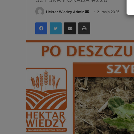
Send
Hektar Wiedzy Admin
21 maja 2025
an
Facebook
Twitter
Udostępnij via e-mail
Drukuj
email