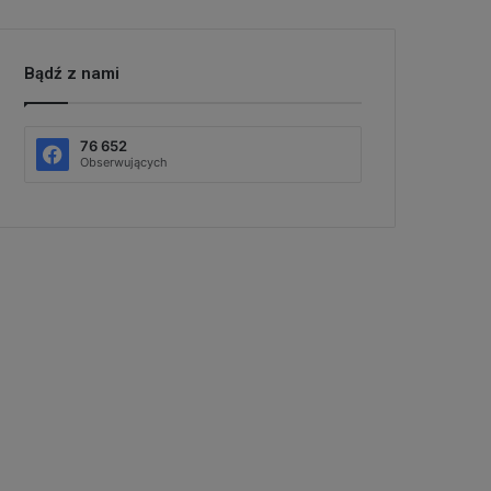
Bądź z nami
76 652
Obserwujących