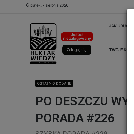
piątek, 7 sierpnia 2026
JAK URUCHO
Jesteś
niezalogowany
Zaloguj się
TWOJE KON
Strona główna
/
OSTATNIO DODANE
/
PO DESZCZU
OSTATNIO DODANE
PO DESZCZU WYJ
PORADA #226
SZYBKA PORADA #226