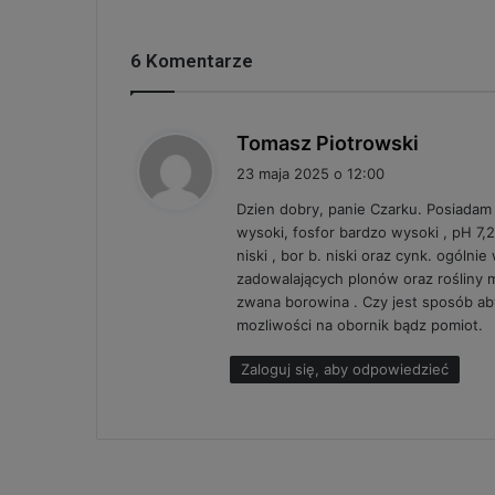
6 Komentarze
p
Tomasz Piotrowski
i
23 maja 2025 o 12:00
s
Dzien dobry, panie Czarku. Posiadam
z
wysoki, fosfor bardzo wysoki , pH 7,2
e
niski , bor b. niski oraz cynk. ogóln
:
zadowalających plonów oraz rośliny 
zwana borowina . Czy jest sposób ab
mozliwości na obornik bądz pomiot.
Zaloguj się, aby odpowiedzieć