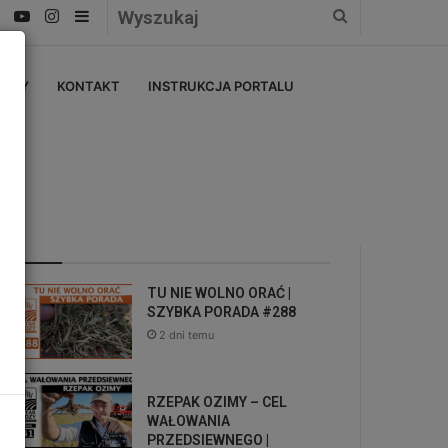
Facebook
YouTube
Instagram
Sidebar
Wyszukaj
ERZY
KONTAKT
INSTRUKCJA PORTALU
Przez Hektar Wiedzy Admin
TU NIE WOLNO ORAĆ |
SZYBKA PORADA #288
2 dni temu
RZEPAK OZIMY – CEL
WAŁOWANIA
PRZEDSIEWNEGO |