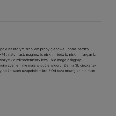
 pole na którym zrobiłem próby glebowe . potas bardzo
-74 , natomiast: magnez b. niski , miedź b. niski , mangan b.
ie wszystkie mikroelementy leżą . Nie mogę osiągnąć
moim zdaniem nie mają w ogóle wigoru. Ziemia 3b ciężka tak
y po żniwach uzupełnić mikro ? Od razu mówię ze nie mam