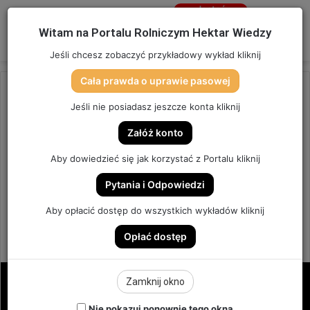
Jesteś
niezalogowany
Menu
W
Witam na Portalu Rolniczym Hektar Wiedzy
Zaloguj się
Jeśli chcesz zobaczyć przykładowy wykład kliknij
Cała prawda o uprawie pasowej
Strona główna
/
OSTATNIO DODANE
Jeśli nie posiadasz jeszcze konta kliknij
OSTATNIO DODANE
Załóż konto
LIPIEC 2025 – PIGUŁKA
Aby dowiedzieć się jak korzystać z Portalu kliknij
WIEDZY
Pytania i Odpowiedzi
LIPIEC 2025 - PIGUŁKA WIEDZY
Aby opłacić dostęp do wszystkich wykładów kliknij
Opłać dostęp
11
Send
Hektar Wiedzy Admin
18 lipca 2025
an
email
Zamknij okno
Nie pokazuj ponownie tego okna