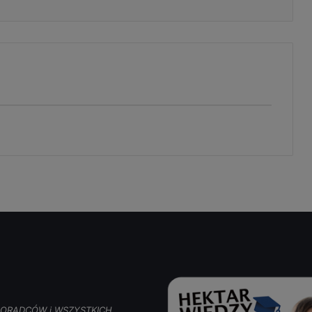
, DORADCÓW i WSZYSTKICH,