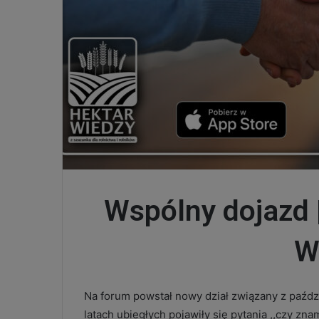
Wspólny dojazd 
W
Na forum powstał nowy dział związany z paźd
latach ubiegłych pojawiły się pytania ,,czy zna