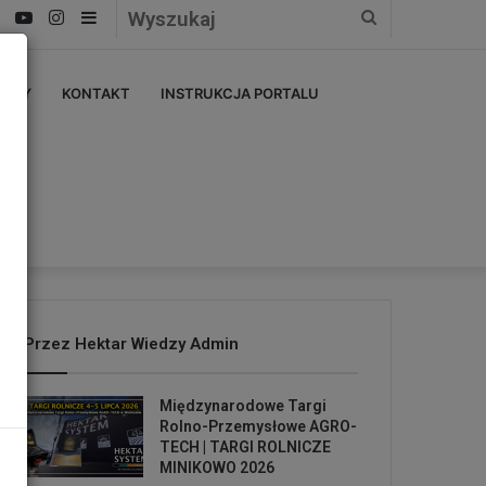
Facebook
YouTube
Instagram
Sidebar
Wyszukaj
ERZY
KONTAKT
INSTRUKCJA PORTALU
Przez Hektar Wiedzy Admin
Międzynarodowe Targi
Rolno-Przemysłowe AGRO-
TECH | TARGI ROLNICZE
MINIKOWO 2026