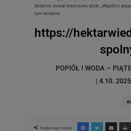
dotarcie został stworzony dział ,,Wspólny doja
tym temacie.
https://hektarwi
spoln
POPIÓŁ I WODA – PIĄT
| 4.10. 202
Facebook
Twitter
Udostępnij via e-mail
Podziel się z innymi