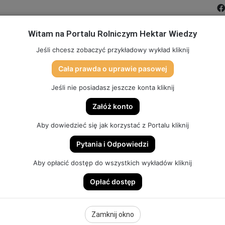
Witam na Portalu Rolniczym Hektar Wiedzy
MIĆ PORTAL
FILMY
FORUM
DLA SZKÓŁ
PARTN
Jeśli chcesz zobaczyć przykładowy wykład kliknij
Cała prawda o uprawie pasowej
TO
SKLEP (DOSTĘP, GADŻETY, SZKOLENIA)
HEKTAR SYSTEM
Jeśli nie posiadasz jeszcze konta kliknij
Załóż konto
Aby dowiedzieć się jak korzystać z Portalu kliknij
Pytania i Odpowiedzi
JAZD | V SZKOLENIE HEKTAR WIEDZY
Aby opłacić dostęp do wszystkich wykładów kliknij
Opłać dostęp
 | V SZKOLENIE
Zamknij okno