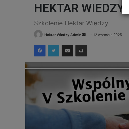
HEKTAR WIEDZY
Szkolenie Hektar Wiedzy
Send
Hektar Wiedzy Admin
12 września 2025
an
Facebook
Twitter
Udostępnij via e-mail
Drukuj
email