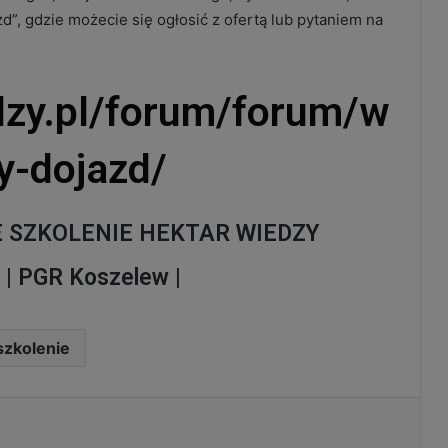
zd”, gdzie możecie się ogłosić z ofertą lub pytaniem na
edzy.pl/forum/forum/w
y-dojazd/
E SZKOLENIE HEKTAR WIEDZY
5 | PGR Koszelew |
szkolenie
Drukuj