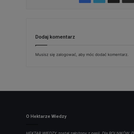
Dodaj komentarz
Musisz się
zalogować
, aby móc dodać komentarz.
O Hektarze Wiedzy
HEKTAR WIEDZY został założony z pasji. Dla ROLNIKÓW