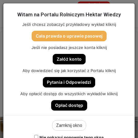
Jesteś
niezalogowany
Menu
W
Witam na Portalu Rolniczym Hektar Wiedzy
Zaloguj się
Jeśli chcesz zobaczyć przykładowy wykład kliknij
Cała prawda o uprawie pasowej
Strona główna
/
OSTATNIO DODANE
Jeśli nie posiadasz jeszcze konta kliknij
OSTATNIO DODANE
Załóż konto
V SZKOLENIE HEKTAR WIEDZY
Aby dowiedzieć się jak korzystać z Portalu kliknij
JUŻ JUTRO!
Pytania i Odpowiedzi
Szkolenie Hektar Wiedzy
Aby opłacić dostęp do wszystkich wykładów kliknij
Opłać dostęp
7
Send
Hektar Wiedzy Admin
3 października 2025
an
email
Zamknij okno
Nie pokazuj ponownie tego okna