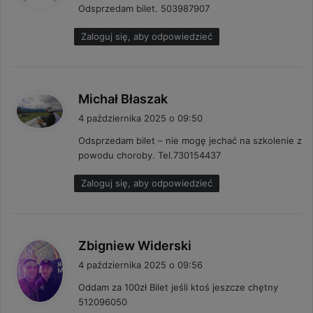
Odsprzedam bilet. 503987907
z
e
Zaloguj się, aby odpowiedzieć
:
p
Michał Błaszak
i
4 października 2025 o 09:50
s
Odsprzedam bilet – nie mogę jechać na szkolenie z
z
powodu choroby. Tel.730154437
e
:
Zaloguj się, aby odpowiedzieć
p
Zbigniew Widerski
i
4 października 2025 o 09:56
s
Oddam za 100zł Bilet jeśli ktoś jeszcze chętny
z
512096050
e