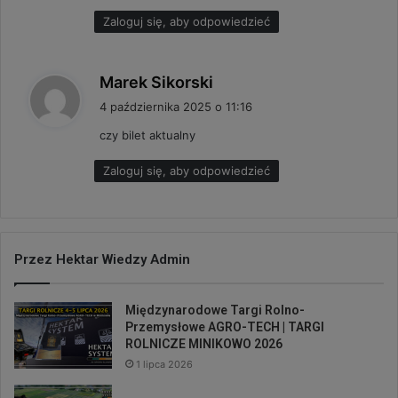
:
Zaloguj się, aby odpowiedzieć
p
Marek Sikorski
i
4 października 2025 o 11:16
s
czy bilet aktualny
z
e
Zaloguj się, aby odpowiedzieć
:
Przez Hektar Wiedzy Admin
Międzynarodowe Targi Rolno-
Przemysłowe AGRO-TECH | TARGI
ROLNICZE MINIKOWO 2026
1 lipca 2026