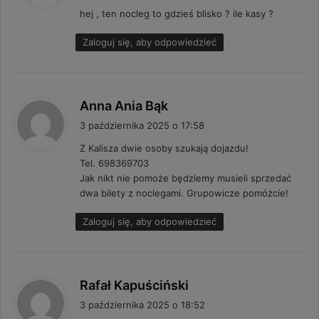
s
hej , ten nocleg to gdzieś blisko ? ile kasy ?
z
e
Zaloguj się, aby odpowiedzieć
:
p
Anna Ania Bąk
i
3 października 2025 o 17:58
s
Z Kalisza dwie osoby szukają dojazdu!
z
Tel. 698369703
e
Jak nikt nie pomoże będziemy musieli sprzedać
:
dwa bilety z noclegami. Grupowicze pomóżcie!
Zaloguj się, aby odpowiedzieć
p
Rafał Kapuściński
i
3 października 2025 o 18:52
s