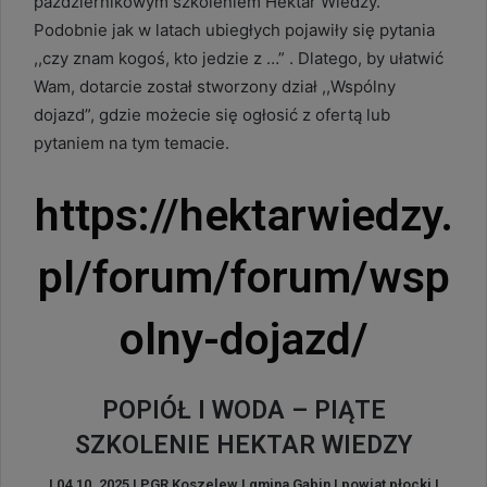
październikowym szkoleniem Hektar Wiedzy.
Podobnie jak w latach ubiegłych pojawiły się pytania
,,czy znam kogoś, kto jedzie z …” . Dlatego, by ułatwić
Wam, dotarcie został stworzony dział ,,Wspólny
dojazd”, gdzie możecie się ogłosić z ofertą lub
pytaniem na tym temacie.
https://hektarwiedzy.
pl/forum/forum/wsp
olny-dojazd/
POPIÓŁ I WODA – PIĄTE
SZKOLENIE HEKTAR WIEDZY
| 04.10. 2025 | PGR Koszelew | gmina Gąbin | powiat płocki |