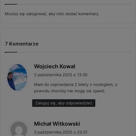
Musisz się
zalogować
, aby móc dodać komentarz.
7 Komentarze
p
Wojciech Kowal
i
3 października 2025 o 13:30
s
Mam do osprzedania 2 bilety z noclegiem, z
z
powodu choroby nie mogę sie zjawić.
e
:
Zaloguj się, aby odpowiedzieć
p
Michał Witkowski
i
3 października 2025 o 22:01