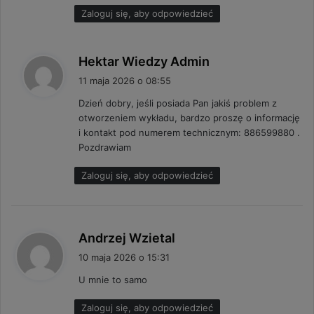
e
Zaloguj się, aby odpowiedzieć
:
p
Hektar Wiedzy Admin
i
11 maja 2026 o 08:55
s
Dzień dobry, jeśli posiada Pan jakiś problem z
z
otworzeniem wykładu, bardzo proszę o informację
e
i kontakt pod numerem technicznym: 886599880 .
:
Pozdrawiam
Zaloguj się, aby odpowiedzieć
p
Andrzej Wzietal
i
10 maja 2026 o 15:31
s
U mnie to samo
z
e
Zaloguj się, aby odpowiedzieć