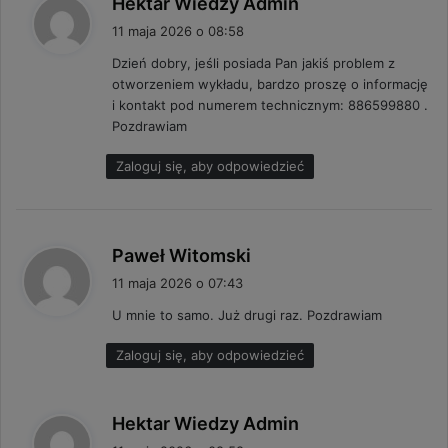
Hektar Wiedzy Admin
i
11 maja 2026 o 08:58
s
Dzień dobry, jeśli posiada Pan jakiś problem z
z
otworzeniem wykładu, bardzo proszę o informację
e
i kontakt pod numerem technicznym: 886599880 .
:
Pozdrawiam
Zaloguj się, aby odpowiedzieć
p
Paweł Witomski
i
11 maja 2026 o 07:43
s
U mnie to samo. Już drugi raz. Pozdrawiam
z
e
Zaloguj się, aby odpowiedzieć
:
p
Hektar Wiedzy Admin
i