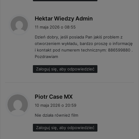
:
p
Hektar Wiedzy Admin
i
11 maja 2026 o 08:55
s
Dzień dobry, jeśli posiada Pan jakiś problem z
z
otworzeniem wykładu, bardzo proszę o informację
e
i kontakt pod numerem technicznym: 886599880 .
:
Pozdrawiam
Zaloguj się, aby odpowiedzieć
p
Piotr Case MX
i
10 maja 2026 o 20:59
s
Nie działa również film
z
e
Zaloguj się, aby odpowiedzieć
: