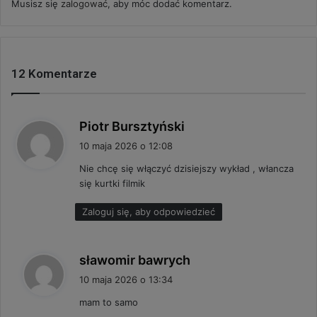
Musisz się
zalogować
, aby móc dodać komentarz.
12 Komentarze
p
Piotr Bursztyński
i
10 maja 2026 o 12:08
s
Nie chcę się włączyć dzisiejszy wykład , włancza
z
się kurtki filmik
e
:
Zaloguj się, aby odpowiedzieć
p
sławomir bawrych
i
10 maja 2026 o 13:34
s
mam to samo
z