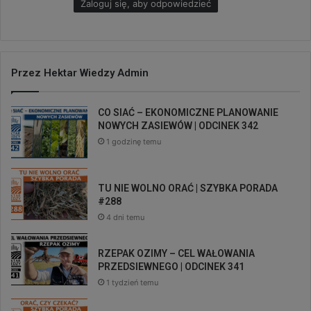
Zaloguj się, aby odpowiedzieć
Przez Hektar Wiedzy Admin
CO SIAĆ – EKONOMICZNE PLANOWANIE
NOWYCH ZASIEWÓW | ODCINEK 342
1 godzinę temu
TU NIE WOLNO ORAĆ | SZYBKA PORADA
#288
4 dni temu
RZEPAK OZIMY – CEL WAŁOWANIA
PRZEDSIEWNEGO | ODCINEK 341
1 tydzień temu