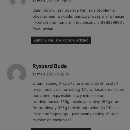
11 maja 2026 o 08:58
s
Dzień dobry, jeśli posiada Pan jakiś problem z
z
otworzeniem wykładu, bardzo proszę o informację
e
i kontakt pod numerem technicznym: 886599880 .
:
Pozdrawiam
Zaloguj się, aby odpowiedzieć
p
Ryszard Buda
i
11 maja 2026 o 12:19
s
witam, zabieg t1 oparty na środku duet na start.
z
przychodzi czas na zabieg T2 , widoczne delikatne
e
porazenie mączniakiem czy mieszanina
:
protiokonazolu 150g , azoksystrobiny 150g oraz
fenpropidyny 325g bedzie odpowiednia ? Faza
liscia podflagowego , planowany zabieg t3 oraz
miesiac od zabiegu t1