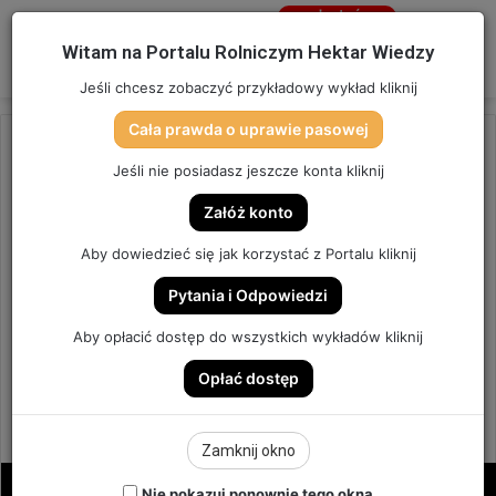
Jesteś
niezalogowany
Menu
W
Witam na Portalu Rolniczym Hektar Wiedzy
Zaloguj się
Jeśli chcesz zobaczyć przykładowy wykład kliknij
Cała prawda o uprawie pasowej
Strona główna
/
OSTATNIO DODANE
Jeśli nie posiadasz jeszcze konta kliknij
OSTATNIO DODANE
Załóż konto
DOGLEBÓWKA NA CHWASTY W
Aby dowiedzieć się jak korzystać z Portalu kliknij
SUSZY. KUKURYDZA | ODCINEK
Pytania i Odpowiedzi
329
Aby opłacić dostęp do wszystkich wykładów kliknij
Opłać dostęp
ODCINEK #329
12
Send
Hektar Wiedzy Admin
10 maja 2026
Zamknij okno
an
email
Nie pokazuj ponownie tego okna