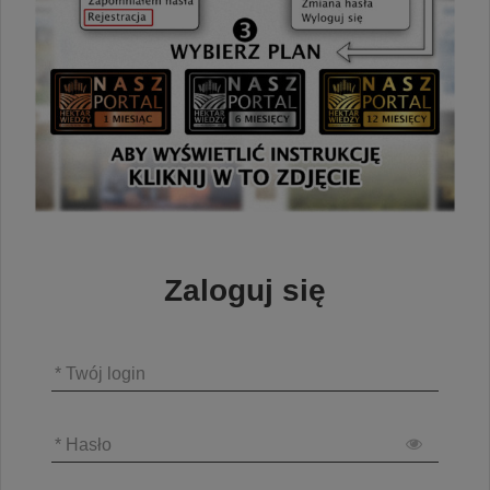
Zaloguj się
* Twój login
* Hasło