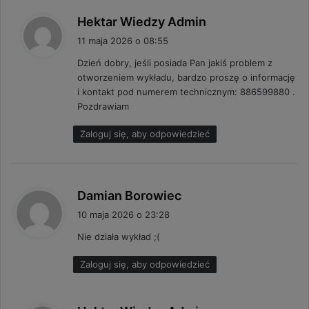
p
Hektar Wiedzy Admin
i
11 maja 2026 o 08:55
s
Dzień dobry, jeśli posiada Pan jakiś problem z
z
otworzeniem wykładu, bardzo proszę o informację
e
i kontakt pod numerem technicznym: 886599880 .
:
Pozdrawiam
Zaloguj się, aby odpowiedzieć
p
Damian Borowiec
i
10 maja 2026 o 23:28
s
Nie działa wykład ;(
z
e
Zaloguj się, aby odpowiedzieć
:
p