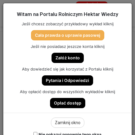
Jesteś
niezalogowany
Menu
W
Witam na Portalu Rolniczym Hektar Wiedzy
Zaloguj się
Jeśli chcesz zobaczyć przykładowy wykład kliknij
Cała prawda o uprawie pasowej
Strona główna
/
OSTATNIO DODANE
Jeśli nie posiadasz jeszcze konta kliknij
OSTATNIO DODANE
Załóż konto
ODCINKI ARCHIWALNE
Aby dowiedzieć się jak korzystać z Portalu kliknij
HEKTAR WIEDZY ARCHIWUM
Pytania i Odpowiedzi
4
Aby opłacić dostęp do wszystkich wykładów kliknij
Send
Hektar Wiedzy
17 lutego 2021
an
Opłać dostęp
email
Zamknij okno
Nie pokazuj ponownie tego okna