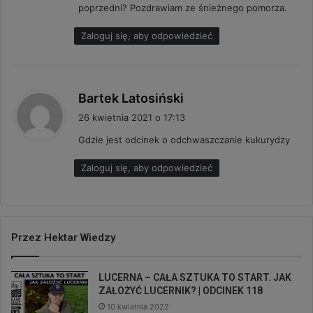
poprzedni? Pozdrawiam ze śnieżnego pomorza.
:
Zaloguj się, aby odpowiedzieć
p
Bartek Latosiński
i
26 kwietnia 2021 o 17:13
s
Gdzie jest odcinek o odchwaszczanie kukurydzy
z
e
Zaloguj się, aby odpowiedzieć
:
Przez Hektar Wiedzy
LUCERNA – CAŁA SZTUKA TO START. JAK
ZAŁOŻYĆ LUCERNIK? | ODCINEK 118
10 kwietnia 2022