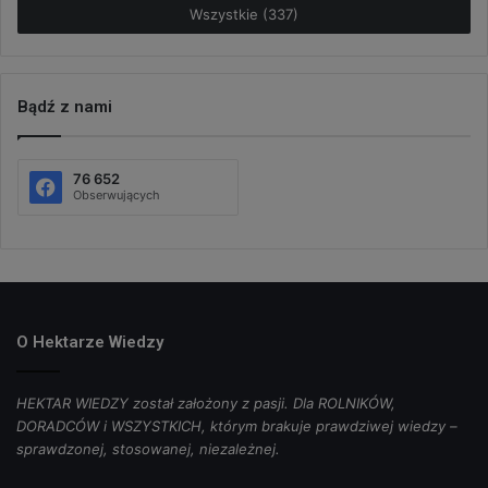
Wszystkie (337)
Bądź z nami
76 652
Obserwujących
O Hektarze Wiedzy
HEKTAR WIEDZY został założony z pasji. Dla ROLNIKÓW,
DORADCÓW i WSZYSTKICH, którym brakuje prawdziwej wiedzy –
sprawdzonej, stosowanej, niezależnej.