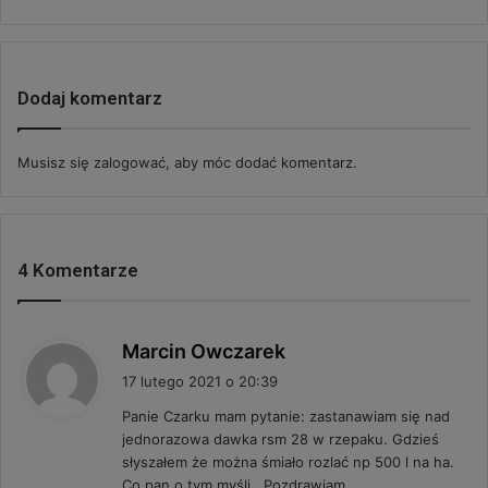
Dodaj komentarz
Musisz się
zalogować
, aby móc dodać komentarz.
4 Komentarze
p
Marcin Owczarek
i
17 lutego 2021 o 20:39
s
Panie Czarku mam pytanie: zastanawiam się nad
z
jednorazowa dawka rsm 28 w rzepaku. Gdzieś
e
słyszałem że można śmiało rozlać np 500 l na ha.
:
Co pan o tym myśli . Pozdrawiam