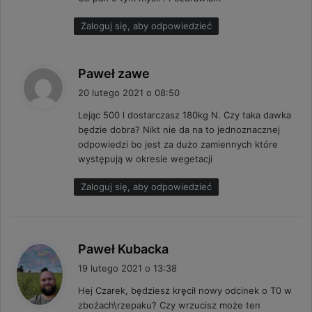
Zaloguj się, aby odpowiedzieć
p
Paweł zawe
i
20 lutego 2021 o 08:50
s
Lejąc 500 l dostarczasz 180kg N. Czy taka dawka
z
będzie dobra? Nikt nie da na to jednoznacznej
e
odpowiedzi bo jest za dużo zamiennych które
:
występują w okresie wegetacji
Zaloguj się, aby odpowiedzieć
p
Paweł Kubacka
i
19 lutego 2021 o 13:38
s
Hej Czarek, będziesz kręcił nowy odcinek o T0 w
z
zbożach\rzepaku? Czy wrzucisz może ten
e