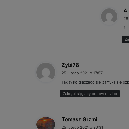
Ar
28
?
Za
p
Zybi78
i
25 lutego 2021 o 17:57
s
Tak tylko dlaczego się zamyka się szk
z
e
Zaloguj się, aby odpowiedzieć
:
p
Tomasz Grzmil
i
25 lutego 2021 o 20:31