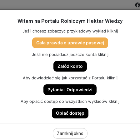
Witam na Portalu Rolniczym Hektar Wiedzy
MIĆ PORTAL
FILMY
FORUM
DLA SZKÓŁ
PARTN
Jeśli chcesz zobaczyć przykładowy wykład kliknij
Cała prawda o uprawie pasowej
TO
SKLEP (DOSTĘP, GADŻETY, SZKOLENIA)
HEKTAR SYSTEM
Jeśli nie posiadasz jeszcze konta kliknij
Załóż konto
Aby dowiedzieć się jak korzystać z Portalu kliknij
Pytania i Odpowiedzi
DZY DLA SZKÓŁ
Aby opłacić dostęp do wszystkich wykładów kliknij
Opłać dostęp
DLA SZKÓŁ
Zamknij okno