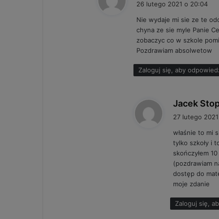
26 lutego 2021 o 20:04
Nie wydaje mi sie ze te od
chyna ze sie myle Panie C
zobaczyc co w szkole pom
Pozdrawiam absolwetow
Zaloguj się, aby odpowied
Jacek Sto
27 lutego 2021
właśnie to mi 
tylko szkoły i 
skończyłem 10 
(pozdrawiam nau
dostęp do mate
moje zdanie
Zaloguj się, 