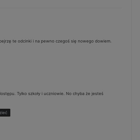
bejrzę te odcinki i na pewno czegoś się nowego dowiem.
dostępu. Tylko szkoły i uczniowie. No chyba że jesteś
zieć
p
i