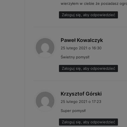
wierzyłem w ciebie że posiadasz ogro
e
:
Zaloguj się, aby odpowiedzieć
p
Paweł Kowalczyk
i
25 lutego 2021 o 16:30
s
Świetny pomysł!
z
e
Zaloguj się, aby odpowiedzieć
:
p
Krzysztof Górski
i
25 lutego 2021 o 17:23
s
Super pomysł!
z
e
Zaloguj się, aby odpowiedzieć
: