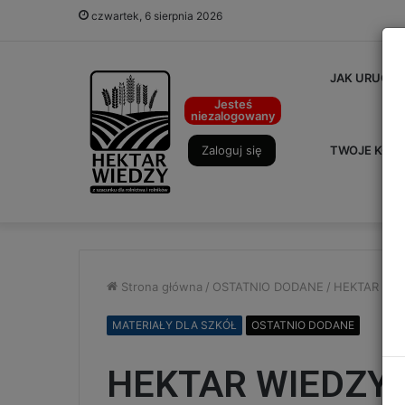
czwartek, 6 sierpnia 2026
JAK URUCHO
Jesteś
niezalogowany
Zaloguj się
TWOJE KON
Strona główna
/
OSTATNIO DODANE
/
HEKTAR WIE
MATERIAŁY DLA SZKÓŁ
OSTATNIO DODANE
HEKTAR WIEDZY 