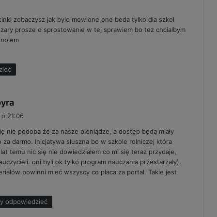
s
cinki zobaczysz jak bylo mowione one beda tylko dla szkol
z
ezary prosze o sprostowanie w tej sprawiem bo tez chcialbym
e
inolem
:
zieć
p
pyra
i
 o 21:06
s
się nie podoba że za nasze pieniądze, a dostęp będą miały
z
to za darmo. Inicjatywa słuszna bo w szkole rolniczej która
e
lat temu nic się nie dowiedziałem co mi się teraz przydaje,
:
czycieli. oni byli ok tylko program nauczania przestarzały).
riałów powinni mieć wszyscy co płaca za portal. Takie jest
aby odpowiedzieć