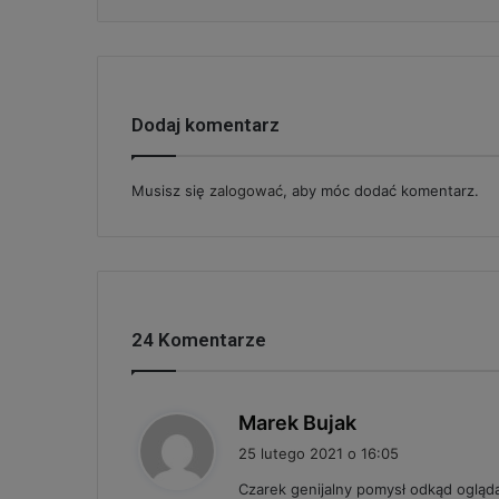
Dodaj komentarz
Musisz się
zalogować
, aby móc dodać komentarz.
24 Komentarze
p
Marek Bujak
i
25 lutego 2021 o 16:05
s
Czarek genijalny pomysł odkąd ogląd
z