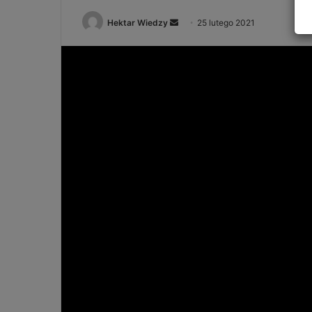
Send
Hektar Wiedzy
25 lutego 2021
an
email