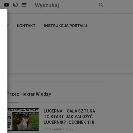
Facebook
YouTube
Instagram
Sidebar
Wyszukaj
ERZY
KONTAKT
INSTRUKCJA PORTALU
Przez Hektar Wiedzy
LUCERNA – CAŁA SZTUKA
TO START. JAK ZAŁOŻYĆ
LUCERNIK? | ODCINEK 118
10 kwietnia 2022