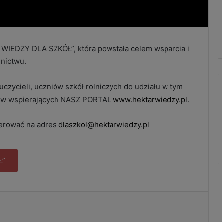
WIEDZY DLA SZKÓŁ”, która powstała celem wsparcia i
lnictwu.
czycieli, uczniów szkół rolniczych do udziału w tym
ników wspierających NASZ PORTAL
www.hektarwiedzy.pl
.
ierować na adres
dlaszkol@hektarwiedzy.pl
Ł”
Drukuj