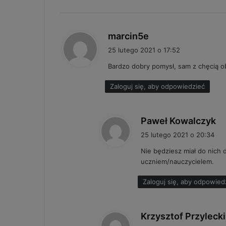
p
marcin5e
i
25 lutego 2021 o 17:52
s
Bardzo dobry pomysł, sam z chęcią o
z
e
Zaloguj się, aby odpowiedzieć
:
p
Paweł Kowalczyk
i
25 lutego 2021 o 20:34
s
Nie będziesz miał do nich 
z
uczniem/nauczycielem.
e
:
Zaloguj się, aby odpowied
Krzysztof Przylecki