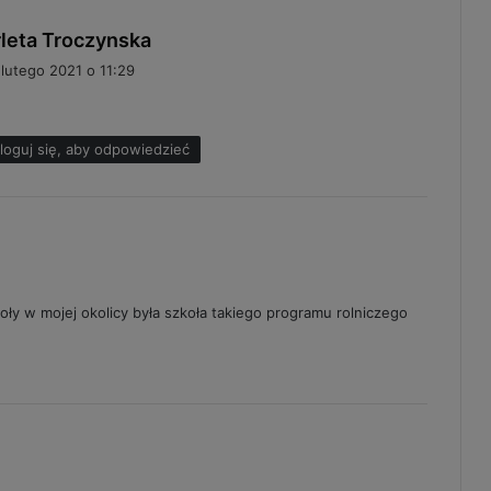
p
leta Troczynska
i
 lutego 2021 o 11:29
s
z
e
loguj się, aby odpowiedzieć
:
oły w mojej okolicy była szkoła takiego programu rolniczego