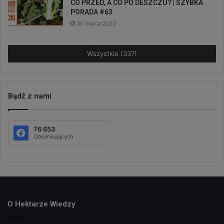
CO PRZED, A CO PO DESZCZU? | SZYBKA
PORADA #63
30 marca 2022
Wszystkie (337)
Bądź z nami
76 653
Obserwujących
O Hektarze Wiedzy