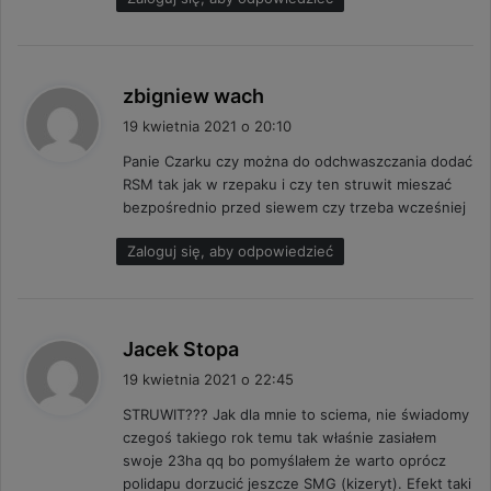
p
zbigniew wach
i
19 kwietnia 2021 o 20:10
s
Panie Czarku czy można do odchwaszczania dodać
z
RSM tak jak w rzepaku i czy ten struwit mieszać
e
bezpośrednio przed siewem czy trzeba wcześniej
:
Zaloguj się, aby odpowiedzieć
p
Jacek Stopa
i
19 kwietnia 2021 o 22:45
s
STRUWIT??? Jak dla mnie to sciema, nie świadomy
z
czegoś takiego rok temu tak właśnie zasiałem
e
swoje 23ha qq bo pomyślałem że warto oprócz
:
polidapu dorzucić jeszcze SMG (kizeryt). Efekt taki