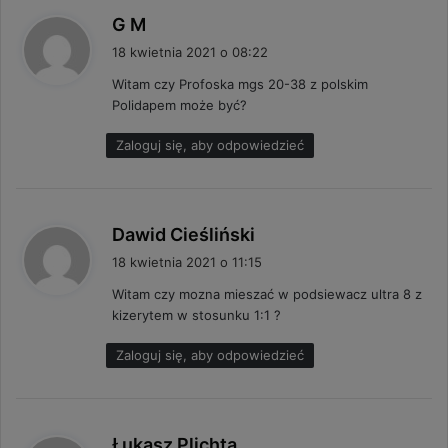
p
G M
i
18 kwietnia 2021 o 08:22
s
Witam czy Profoska mgs 20-38 z polskim
z
Polidapem może być?
e
:
Zaloguj się, aby odpowiedzieć
p
Dawid Cieśliński
i
18 kwietnia 2021 o 11:15
s
Witam czy mozna mieszać w podsiewacz ultra 8 z
z
kizerytem w stosunku 1:1 ?
e
:
Zaloguj się, aby odpowiedzieć
p
Łukasz Plichta