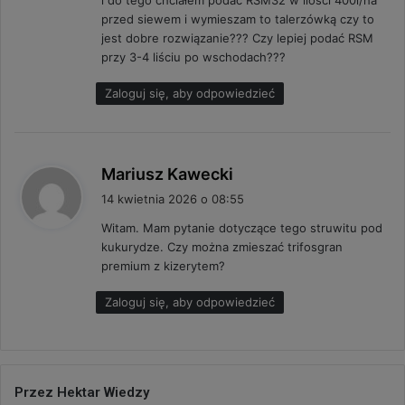
i do tego chciałem podać RSM32 w ilości 400l/ha
:
przed siewem i wymieszam to talerzówką czy to
jest dobre rozwiązanie??? Czy lepiej podać RSM
przy 3-4 liściu po wschodach???
Zaloguj się, aby odpowiedzieć
p
Mariusz Kawecki
i
14 kwietnia 2026 o 08:55
s
Witam. Mam pytanie dotyczące tego struwitu pod
z
kukurydze. Czy można zmieszać trifosgran
e
premium z kizerytem?
:
Zaloguj się, aby odpowiedzieć
Przez Hektar Wiedzy