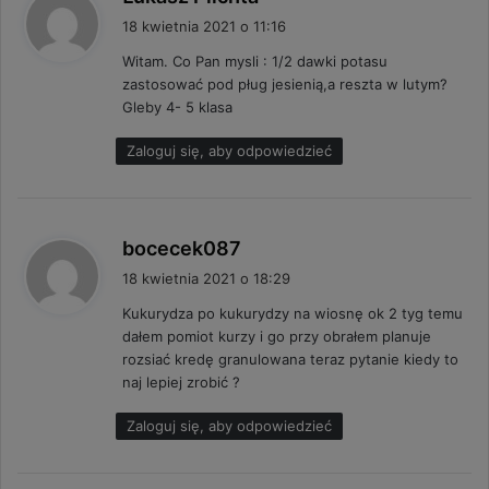
i
18 kwietnia 2021 o 11:16
s
Witam. Co Pan mysli : 1/2 dawki potasu
z
zastosować pod pług jesienią,a reszta w lutym?
e
Gleby 4- 5 klasa
:
Zaloguj się, aby odpowiedzieć
p
bocecek087
i
18 kwietnia 2021 o 18:29
s
Kukurydza po kukurydzy na wiosnę ok 2 tyg temu
z
dałem pomiot kurzy i go przy obrałem planuje
e
rozsiać kredę granulowana teraz pytanie kiedy to
:
naj lepiej zrobić ?
Zaloguj się, aby odpowiedzieć