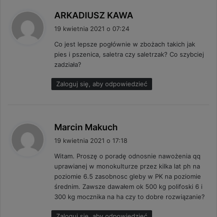
p
ARKADIUSZ KAWA
i
19 kwietnia 2021 o 07:24
s
Co jest lepsze pogłównie w zbożach takich jak
z
pies i pszenica, saletra czy saletrzak? Co szybciej
e
zadziała?
:
Zaloguj się, aby odpowiedzieć
p
Marcin Makuch
i
19 kwietnia 2021 o 17:18
s
Witam. Proszę o poradę odnosnie nawożenia qq
z
uprawianej w monokulturze przez kilka lat ph na
e
poziomie 6.5 zasobnosc gleby w PK na poziomie
:
średnim. Zawsze dawałem ok 500 kg polifoski 6 i
300 kg mocznika na ha czy to dobre rozwiązanie?
Zaloguj się, aby odpowiedzieć