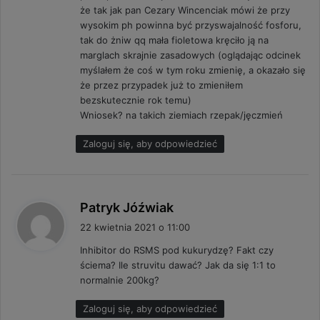
że tak jak pan Cezary Wincenciak mówi że przy
wysokim ph powinna być przyswajalność fosforu,
tak do żniw qq mała fioletowa kręciło ją na
marglach skrajnie zasadowych (oglądając odcinek
myślałem że coś w tym roku zmienię, a okazało się
że przez przypadek już to zmieniłem
bezskutecznie rok temu)
Wniosek? na takich ziemiach rzepak/jęczmień
Zaloguj się, aby odpowiedzieć
p
Patryk Jóźwiak
i
22 kwietnia 2021 o 11:00
s
Inhibitor do RSMS pod kukurydzę? Fakt czy
z
ściema? Ile struvitu dawać? Jak da się 1:1 to
e
normalnie 200kg?
:
Zaloguj się, aby odpowiedzieć