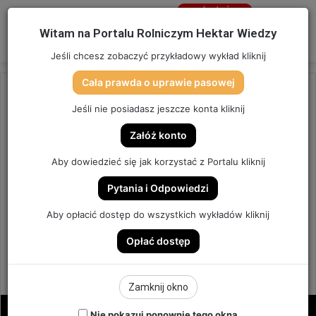
Jesteś
niezalogowany
Menu
W
Witam na Portalu Rolniczym Hektar Wiedzy
Zaloguj się
Jeśli chcesz zobaczyć przykładowy wykład kliknij
Cała prawda o uprawie pasowej
Strona główna
/
OSTATNIO DODANE
Jeśli nie posiadasz jeszcze konta kliknij
OSTATNIO DODANE
Załóż konto
ZAPOWIEDŹ | POLIDAP +
Aby dowiedzieć się jak korzystać z Portalu kliknij
KIZERYT, CZYLI NAWOŻENIE
Pytania i Odpowiedzi
KUKURYDZY 2.0.| ODCINEK #67
Aby opłacić dostęp do wszystkich wykładów kliknij
Opłać dostęp
ODCINEK #67
12
Send
Hektar Wiedzy
18 kwietnia 2021
Zamknij okno
an
email
Nie pokazuj ponownie tego okna