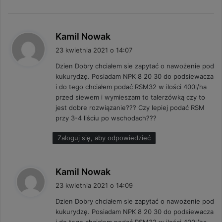
p
Kamil Nowak
i
23 kwietnia 2021 o 14:07
s
Dzien Dobry chciałem sie zapytać o nawożenie pod
z
kukurydzę. Posiadam NPK 8 20 30 do podsiewacza
e
i do tego chciałem podać RSM32 w ilości 400l/ha
:
przed siewem i wymieszam to talerzówką czy to
jest dobre rozwiązanie??? Czy lepiej podać RSM
przy 3-4 liściu po wschodach???
Zaloguj się, aby odpowiedzieć
p
Kamil Nowak
i
23 kwietnia 2021 o 14:09
s
Dzien Dobry chciałem sie zapytać o nawożenie pod
z
kukurydzę. Posiadam NPK 8 20 30 do podsiewacza
e