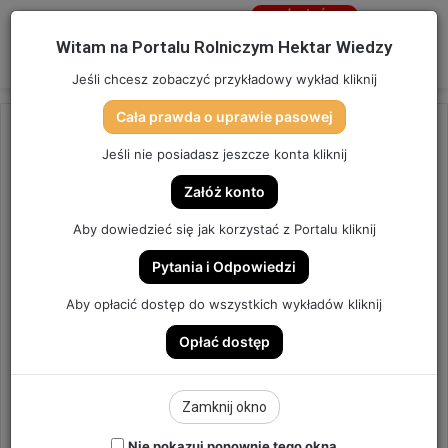
Jesteś
niezalogowany
Menu
W
Witam na Portalu Rolniczym Hektar Wiedzy
Zaloguj się
Jeśli chcesz zobaczyć przykładowy wykład kliknij
Cała prawda o uprawie pasowej
Strona główna
/
OSTATNIO DODANE
Jeśli nie posiadasz jeszcze konta kliknij
OSTATNIO DODANE
Załóż konto
ZAPOWIEDŹ | CHWASTY W
Aby dowiedzieć się jak korzystać z Portalu kliknij
ZIEMNIAKACH – PIERWSZY
Pytania i Odpowiedzi
RAZ NA HEKTAR WIEDZY. |
Aby opłacić dostęp do wszystkich wykładów kliknij
ODCINEK #69
Opłać dostęp
ODCINEK #69
Zamknij okno
3
Send
Hektar Wiedzy
2 maja 2021
Nie pokazuj ponownie tego okna
an