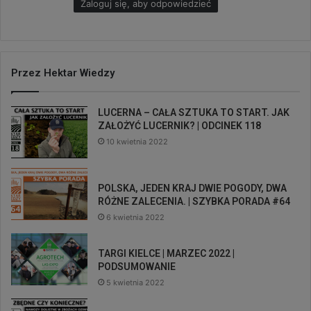
Zaloguj się, aby odpowiedzieć
:
Przez Hektar Wiedzy
LUCERNA – CAŁA SZTUKA TO START. JAK
ZAŁOŻYĆ LUCERNIK? | ODCINEK 118
10 kwietnia 2022
POLSKA, JEDEN KRAJ DWIE POGODY, DWA
RÓŻNE ZALECENIA. | SZYBKA PORADA #64
6 kwietnia 2022
TARGI KIELCE | MARZEC 2022 |
PODSUMOWANIE
5 kwietnia 2022