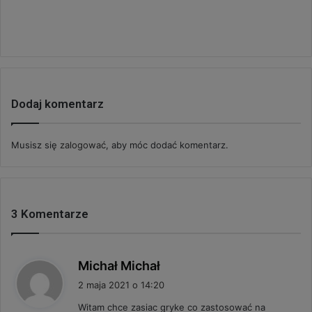
Dodaj komentarz
Musisz się
zalogować
, aby móc dodać komentarz.
3 Komentarze
p
Michał Michał
i
2 maja 2021 o 14:20
s
Witam chce zasiac gryke co zastosować na
z