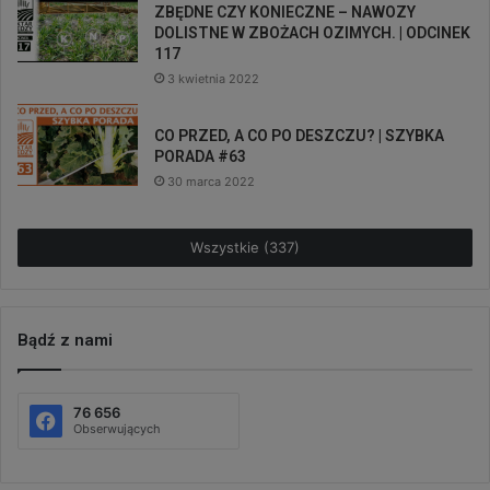
ZBĘDNE CZY KONIECZNE – NAWOZY
DOLISTNE W ZBOŻACH OZIMYCH. | ODCINEK
117
3 kwietnia 2022
CO PRZED, A CO PO DESZCZU? | SZYBKA
PORADA #63
30 marca 2022
Wszystkie (337)
Bądź z nami
76 656
Obserwujących