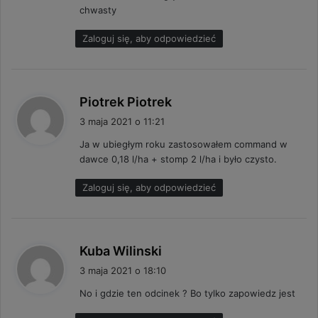
chwasty
e
:
Zaloguj się, aby odpowiedzieć
p
Piotrek Piotrek
i
3 maja 2021 o 11:21
s
Ja w ubiegłym roku zastosowałem command w
z
dawce 0,18 l/ha + stomp 2 l/ha i było czysto.
e
:
Zaloguj się, aby odpowiedzieć
p
Kuba Wilinski
i
3 maja 2021 o 18:10
s
No i gdzie ten odcinek ? Bo tylko zapowiedz jest
z
e