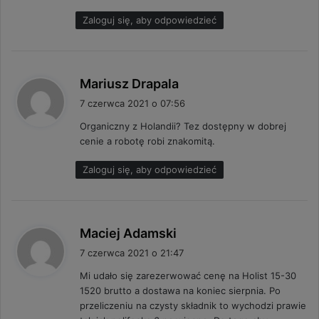
:
Zaloguj się, aby odpowiedzieć
p
Mariusz Drapala
i
7 czerwca 2021 o 07:56
s
Organiczny z Holandii? Tez dostępny w dobrej
z
cenie a robotę robi znakomitą.
e
:
Zaloguj się, aby odpowiedzieć
p
Maciej Adamski
i
7 czerwca 2021 o 21:47
s
Mi udało się zarezerwować cenę na Holist 15-30
z
1520 brutto a dostawa na koniec sierpnia. Po
e
przeliczeniu na czysty składnik to wychodzi prawie
: