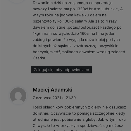
Dzwoniłem dziś do znajomego co sprzedaje
z
nawozy i saletre ma po 1320zł brutto Lubuskie, A
e
w tym roku na jednym kawałku dałem na
:
pszenżyto tylko 100kg saletry Ale za to 4 razy
dawałem dolistnie ,potas,fosfor,azot każdego po
1kg/h na h co wychodziło 160zł na h na jeden
zabieg i powiem że wygląda dużo lepiej po tych
dolistnych aż sąsiedzi zazdroszczą ,oczywiście
bor,cynk,miedź,molibden dawałem według zaleceń
Czarka.
Zaloguj się, aby odpowiedzieć
p
Maciej Adamski
i
7 czerwca 2021 o 21:39
s
Ilości składników pobieranych z gleby nie oszukasz
z
dolistnie. Oczywiście to pomaga szczególnie kiedy
e
utrudnione jest pobieranie z gleby. Jak w tym roku
:
Ci wyszło to w przyszłym spodziewać się możesz