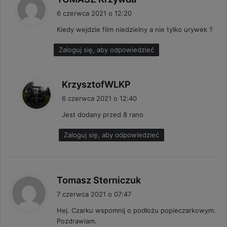
i
6 czerwca 2021 o 12:20
s
Kiedy wejdzie film niedzielny a nie tylko urywek ?
z
e
Zaloguj się, aby odpowiedzieć
:
p
KrzysztofWLKP
i
6 czerwca 2021 o 12:40
s
Jest dodany przed 8 rano
z
e
Zaloguj się, aby odpowiedzieć
:
p
Tomasz Sterniczuk
i
7 czerwca 2021 o 07:47
s
Hej. Czarku wspomnij o podłożu popieczarkowym.
z
Pozdrawiam.
e