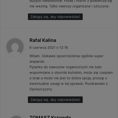
dużych niedoborów. Potas i fosfor z powietrza się
nie wezmą. Tylko nawozy organiczne i sztuczne.
Zaloguj się, aby odpowiedzieć
p
Rafal Kalina
i
6 czerwca 2021 o 12:16
s
Witam. Ciekawe spostrzeżenia ogólnie super
z
wsparcie.
e
Pytanko do nawozów organicznych nie było
:
wspomniane o obornik końskim, może się czepiam
o brak a może nie jest to dobra opcja, proszę o
ewentualne uwagi w tej sprawie. Pozdrawiam z
Opolszczyzny
Zaloguj się, aby odpowiedzieć
p
TOMASZ Krzywda