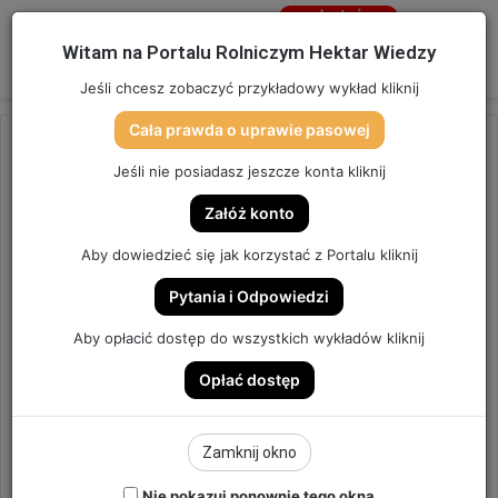
Jesteś
niezalogowany
Menu
W
Witam na Portalu Rolniczym Hektar Wiedzy
Zaloguj się
Jeśli chcesz zobaczyć przykładowy wykład kliknij
Cała prawda o uprawie pasowej
Strona główna
/
OSTATNIO DODANE
Jeśli nie posiadasz jeszcze konta kliknij
OSTATNIO DODANE
Załóż konto
WYSOKIE CENY NAWOZÓW,
Aby dowiedzieć się jak korzystać z Portalu kliknij
CZYLI CZY KUPOWAĆ, JAK
Pytania i Odpowiedzi
KUPOWAĆ, ILE KUPOWAĆ? |
Aby opłacić dostęp do wszystkich wykładów kliknij
ODCINEK #74
Opłać dostęp
ODCINEK #74
Zamknij okno
9
Send
Hektar Wiedzy
6 czerwca 2021
Nie pokazuj ponownie tego okna
an