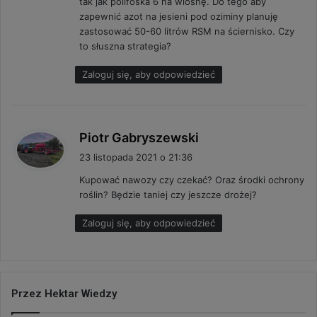
tak jak polifoska 6 na wiosnę. Do tego aby
zapewnić azot na jesieni pod oziminy planuję
zastosować 50-60 litrów RSM na ściernisko. Czy
to słuszna strategia?
Zaloguj się, aby odpowiedzieć
p
Piotr Gabryszewski
i
23 listopada 2021 o 21:36
s
Kupować nawozy czy czekać? Oraz środki ochrony
z
roślin? Będzie taniej czy jeszcze drożej?
e
:
Zaloguj się, aby odpowiedzieć
Przez Hektar Wiedzy