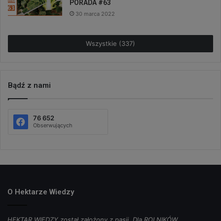
PORADA #63
30 marca 2022
Wszystkie (337)
Bądź z nami
76 652
Obserwujących
O Hektarze Wiedzy
HEKTAR WIEDZY został założony z pasji. Dla ROLNIKÓW,