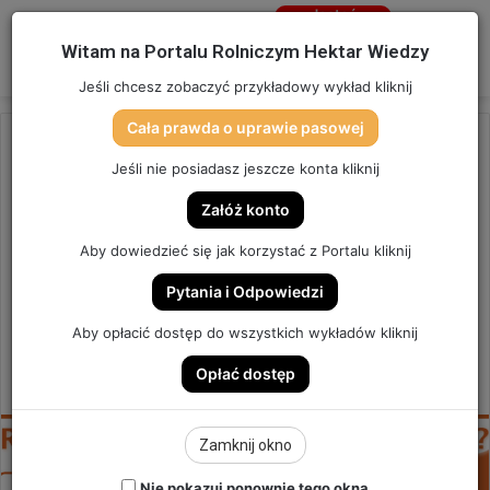
Jesteś
niezalogowany
Menu
W
Witam na Portalu Rolniczym Hektar Wiedzy
Zaloguj się
Jeśli chcesz zobaczyć przykładowy wykład kliknij
Cała prawda o uprawie pasowej
Strona główna
/
OSTATNIO DODANE
Jeśli nie posiadasz jeszcze konta kliknij
OSTATNIO DODANE
Załóż konto
RZEPAK PO ULEWACH, CO
Aby dowiedzieć się jak korzystać z Portalu kliknij
DALEJ? | SZYBKA PORADA #32
Pytania i Odpowiedzi
SZYBKA PORADA #32
Aby opłacić dostęp do wszystkich wykładów kliknij
Opłać dostęp
6
Send
Hektar Wiedzy
25 sierpnia 2021
an
email
Zamknij okno
Nie pokazuj ponownie tego okna