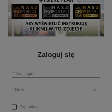
Zaloguj się
* Twój login
* Hasło
Zapamiętaj