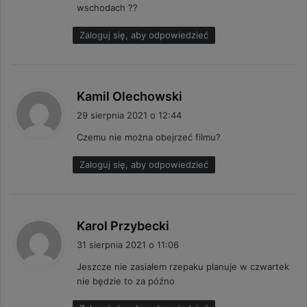
wschodach ??
Zaloguj się, aby odpowiedzieć
p
Kamil Olechowski
i
29 sierpnia 2021 o 12:44
s
Czemu nie można obejrzeć filmu?
z
e
Zaloguj się, aby odpowiedzieć
:
p
Karol Przybecki
i
31 sierpnia 2021 o 11:06
s
Jeszcze nie zasiałem rzepaku planuje w czwartek
z
nie będzie to za późno
e
: