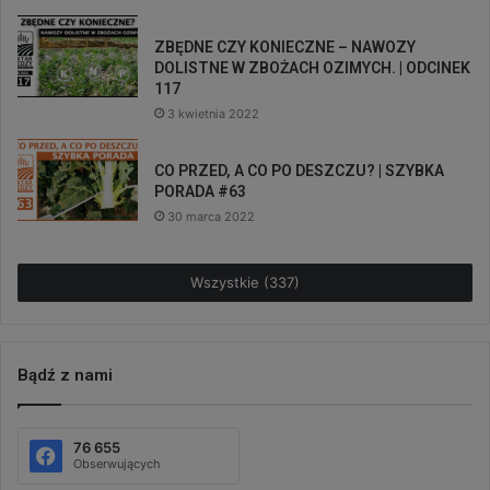
ZBĘDNE CZY KONIECZNE – NAWOZY
DOLISTNE W ZBOŻACH OZIMYCH. | ODCINEK
117
3 kwietnia 2022
CO PRZED, A CO PO DESZCZU? | SZYBKA
PORADA #63
30 marca 2022
Wszystkie (337)
Bądź z nami
76 655
Obserwujących