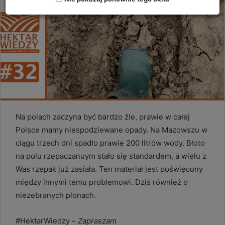
Na polach zaczyna być bardzo źle, prawie w całej
Polsce mamy niespodziewane opady. Na Mazowszu w
ciągu trzech dni spadło prawie 200 litrów wody. Błoto
na polu rzepaczanuym stało się standardem, a wielu z
Was rzepak już zasiała. Ten materiał jest poświęcony
między innymi temu problemowi. Dziś również o
niezebranych plonach.
#HektarWiedzy –
Zapraszam