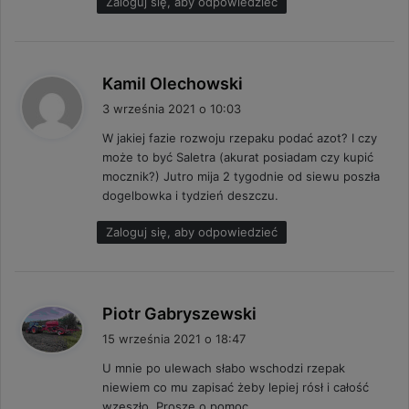
Zaloguj się, aby odpowiedzieć
p
Kamil Olechowski
i
3 września 2021 o 10:03
s
W jakiej fazie rozwoju rzepaku podać azot? I czy
z
może to być Saletra (akurat posiadam czy kupić
e
mocznik?) Jutro mija 2 tygodnie od siewu poszła
:
dogelbowka i tydzień deszczu.
Zaloguj się, aby odpowiedzieć
p
Piotr Gabryszewski
i
15 września 2021 o 18:47
s
U mnie po ulewach słabo wschodzi rzepak
z
niewiem co mu zapisać żeby lepiej rósł i całość
e
wzeszło. Proszę o pomoc