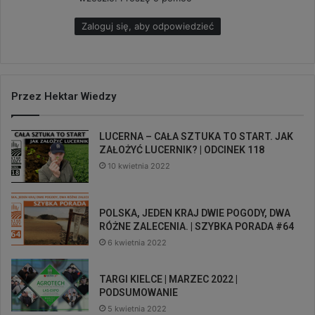
:
Zaloguj się, aby odpowiedzieć
Przez Hektar Wiedzy
LUCERNA – CAŁA SZTUKA TO START. JAK
ZAŁOŻYĆ LUCERNIK? | ODCINEK 118
10 kwietnia 2022
POLSKA, JEDEN KRAJ DWIE POGODY, DWA
RÓŻNE ZALECENIA. | SZYBKA PORADA #64
6 kwietnia 2022
TARGI KIELCE | MARZEC 2022 |
PODSUMOWANIE
5 kwietnia 2022