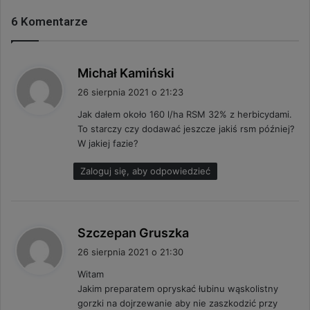
6 Komentarze
p
Michał Kamiński
i
26 sierpnia 2021 o 21:23
s
Jak dałem około 160 l/ha RSM 32% z herbicydami.
z
To starczy czy dodawać jeszcze jakiś rsm później?
e
W jakiej fazie?
:
Zaloguj się, aby odpowiedzieć
p
Szczepan Gruszka
i
26 sierpnia 2021 o 21:30
s
Witam
z
Jakim preparatem opryskać łubinu wąskolistny
e
gorzki na dojrzewanie aby nie zaszkodzić przy
: