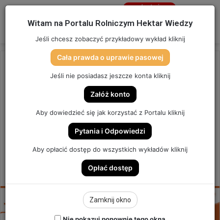
Jesteś
niezalogowany
Menu
W
Witam na Portalu Rolniczym Hektar Wiedzy
Zaloguj się
Jeśli chcesz zobaczyć przykładowy wykład kliknij
Cała prawda o uprawie pasowej
Strona główna
/
OSTATNIO DODANE
Jeśli nie posiadasz jeszcze konta kliknij
OSTATNIO DODANE
Załóż konto
JAK ORAC PO KUKURYDZY? |
Aby dowiedzieć się jak korzystać z Portalu kliknij
SZYBKA PORADA #45
Pytania i Odpowiedzi
SZYBKA PORADA #45
Aby opłacić dostęp do wszystkich wykładów kliknij
Opłać dostęp
0
Send
Hektar Wiedzy
24 listopada 2021
an
email
Zamknij okno
Nie pokazuj ponownie tego okna