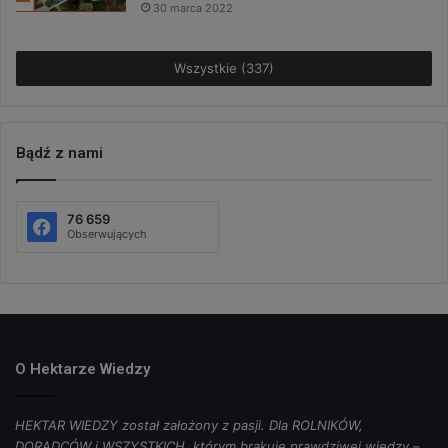
30 marca 2022
Wszystkie (337)
Bądź z nami
76 659
Obserwujących
O Hektarze Wiedzy
HEKTAR WIEDZY został założony z pasji. Dla ROLNIKÓW,
DORADCÓW i WSZYSTKICH, którym brakuje prawdziwej wiedzy –