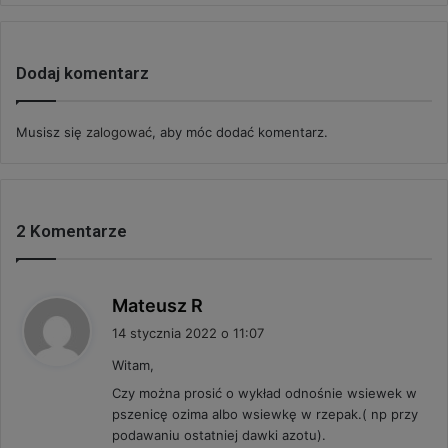
Dodaj komentarz
Musisz się
zalogować
, aby móc dodać komentarz.
2 Komentarze
p
Mateusz R
i
14 stycznia 2022 o 11:07
s
Witam,
z
Czy można prosić o wykład odnośnie wsiewek w
e
pszenicę ozima albo wsiewkę w rzepak.( np przy
:
podawaniu ostatniej dawki azotu).