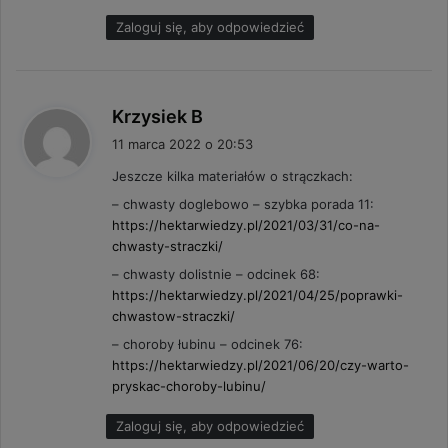
Zaloguj się, aby odpowiedzieć
p
Krzysiek B
i
11 marca 2022 o 20:53
s
Jeszcze kilka materiałów o strączkach:
z
– chwasty doglebowo – szybka porada 11:
e
https://hektarwiedzy.pl/2021/03/31/co-na-
:
chwasty-straczki/
– chwasty dolistnie – odcinek 68:
https://hektarwiedzy.pl/2021/04/25/poprawki-
chwastow-straczki/
– choroby łubinu – odcinek 76:
https://hektarwiedzy.pl/2021/06/20/czy-warto-
pryskac-choroby-lubinu/
Zaloguj się, aby odpowiedzieć