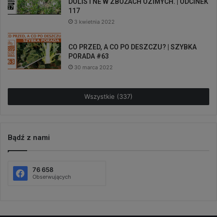
DOLISTNE W ZBOŻACH OZIMYCH. | ODCINEK
117
3 kwietnia 2022
CO PRZED, A CO PO DESZCZU? | SZYBKA
PORADA #63
30 marca 2022
Wszystkie (337)
Bądź z nami
76 658
Obserwujących