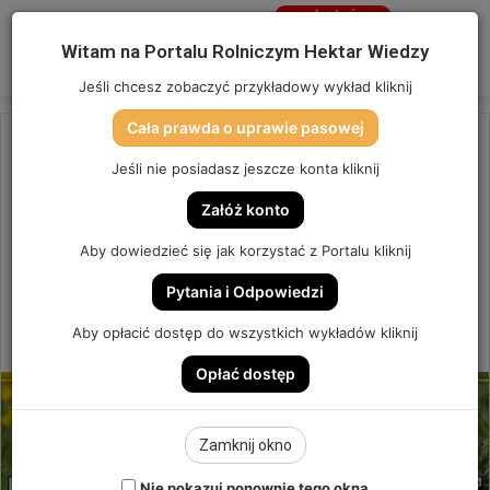
Jesteś
niezalogowany
Menu
W
Witam na Portalu Rolniczym Hektar Wiedzy
Zaloguj się
Jeśli chcesz zobaczyć przykładowy wykład kliknij
Cała prawda o uprawie pasowej
Strona główna
/
OSTATNIO DODANE
Jeśli nie posiadasz jeszcze konta kliknij
OSTATNIO DODANE
Załóż konto
STRĄCZKI – PAKIET WIEDZY
Aby dowiedzieć się jak korzystać z Portalu kliknij
PAKIET WIEDZY
Pytania i Odpowiedzi
2
Aby opłacić dostęp do wszystkich wykładów kliknij
Send
Hektar Wiedzy
12 stycznia 2022
an
Opłać dostęp
email
Zamknij okno
Nie pokazuj ponownie tego okna