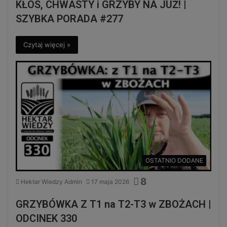
KŁOS, CHWASTY i GRZYBY NA JUŻ! |
SZYBKA PORADA #277
Czytaj więcej »
OSTATNIO DODANE
8
Hektar Wiedzy Admin
17 maja 2026
GRZYBÓWKA Z T1 na T2-T3 w ZBOŻACH |
ODCINEK 330