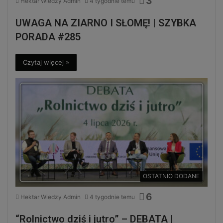
3
Hektar Wiedzy Admin
4 tygodnie temu
UWAGA NA ZIARNO I SŁOMĘ! | SZYBKA
PORADA #285
Czytaj więcej »
OSTATNIO DODANE
6
Hektar Wiedzy Admin
4 tygodnie temu
“Rolnictwo dziś i jutro” – DEBATA |