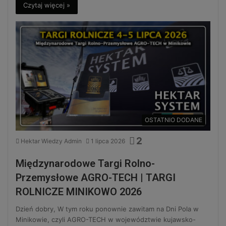
Czytaj więcej »
OSTATNIO DODANE
2
Hektar Wiedzy Admin
1 lipca 2026
Międzynarodowe Targi Rolno-
Przemysłowe AGRO-TECH | TARGI
ROLNICZE MINIKOWO 2026
Dzień dobry, W tym roku ponownie zawitam na Dni Pola w
Minikowie, czyli AGRO-TECH w województwie kujawsko-