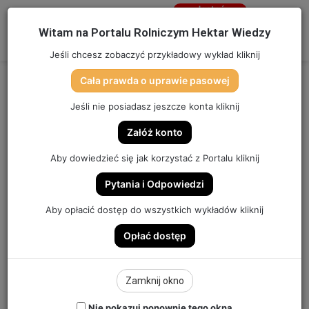
Jesteś
niezalogowany
Menu
W
Witam na Portalu Rolniczym Hektar Wiedzy
Zaloguj się
Jeśli chcesz zobaczyć przykładowy wykład kliknij
Cała prawda o uprawie pasowej
Jeśli nie posiadasz jeszcze konta kliknij
Załóż konto
Aby dowiedzieć się jak korzystać z Portalu kliknij
CO SIAĆ – EKONOMICZNE PLANOWANIE NOWYCH
ZASIEWÓW | ODCINEK 342
Pytania i Odpowiedzi
Aby opłacić dostęp do wszystkich wykładów kliknij
Opłać dostęp
OSTATNIO DODANE
Zamknij okno
Nie pokazuj ponownie tego okna