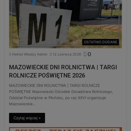
OSTATNIO DODANE
0
Hektar Wiedzy Admin
12 czerwca 2026
MAZOWIECKIE DNI ROLNICTWA | TARGI
ROLNICZE POŚWIĘTNE 2026
MAZOWIECKIE DNI ROLNICTWA | TARGI ROLNICZE
POŚWIĘTNE Mazowiecki Ośrodek Doradztwa Rolniczego,
Oddział Poświętne w Płońsku, po raz XXVI organizuje
Mazowieckie…
Czytaj więcej »